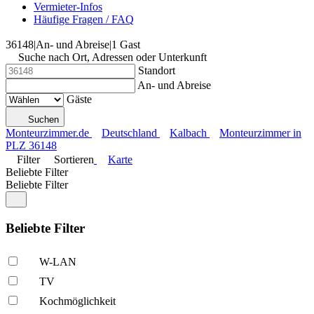
Vermieter-Infos
Häufige Fragen / FAQ
36148
|
An- und Abreise
|
1 Gast
Suche nach Ort, Adressen oder Unterkunft
Standort
An- und Abreise
Gäste
Suchen
Monteurzimmer.de
Deutschland
Kalbach
Monteurzimmer in
PLZ 36148
Filter
Sortieren
Karte
Beliebte Filter
Beliebte Filter
Beliebte Filter
W-LAN
TV
Kochmöglich­keit