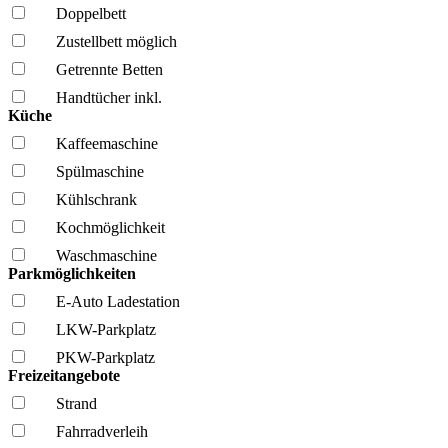
Doppelbett
Zustellbett möglich
Getrennte Betten
Handtücher inkl.
Küche
Kaffee­maschine
Spül­maschine
Kühl­schrank
Kochmöglich­keit
Wasch­maschine
Parkmöglichkeiten
E-Auto Ladestation
LKW-Parkplatz
PKW-Parkplatz
Freizeitangebote
Strand
Fahrrad­verleih