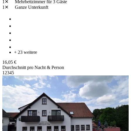
1✕
Mehrbettzimmer
für 3 Gäste
1✕
Ganze Unterkunft
+ 23 weitere
16,05 €
Durchschnitt pro Nacht & Person
1
2
3
4
5