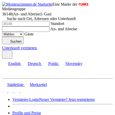
Eine Marke der
Mediengruppe
36148
|
An- und Abreise
|
1 Gast
Suche nach Ort, Adressen oder Unterkunft
Standort
An- und Abreise
Gäste
Suchen
Unterkunft vermieten
English
Deutsch
Polski
Slovensky
Städteliste
Merkzettel
Vermieter-Login
Neuer Vermieter? Jetzt registrieren
Profile und Preise