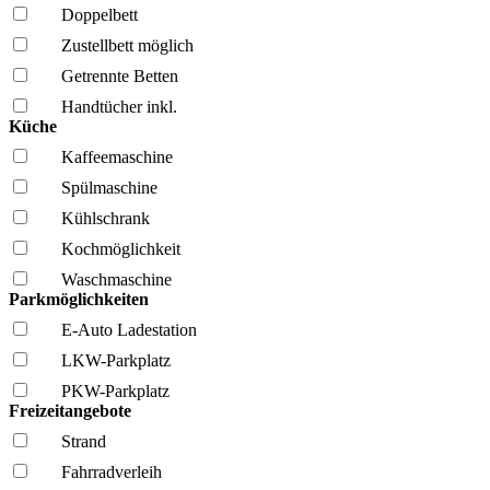
Doppelbett
Zustellbett möglich
Getrennte Betten
Handtücher inkl.
Küche
Kaffee­maschine
Spül­maschine
Kühl­schrank
Kochmöglich­keit
Wasch­maschine
Parkmöglichkeiten
E-Auto Ladestation
LKW-Parkplatz
PKW-Parkplatz
Freizeitangebote
Strand
Fahrrad­verleih