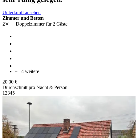
Unterkunft ansehen
Zimmer und Betten
2✕
Doppelzimmer
für 2 Gäste
+ 14 weitere
20,00 €
Durchschnitt pro Nacht & Person
1
2
3
4
5