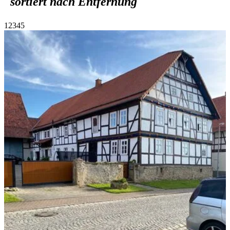
sortiert nach Entfernung
1
2
3
4
5