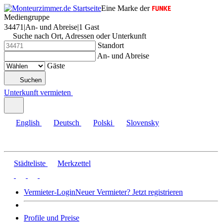
Eine Marke der
Mediengruppe
34471
|
An- und Abreise
|
1 Gast
Suche nach Ort, Adressen oder Unterkunft
Standort
An- und Abreise
Gäste
Suchen
Unterkunft vermieten
English
Deutsch
Polski
Slovensky
Städteliste
Merkzettel
Vermieter-Login
Neuer Vermieter? Jetzt registrieren
Profile und Preise