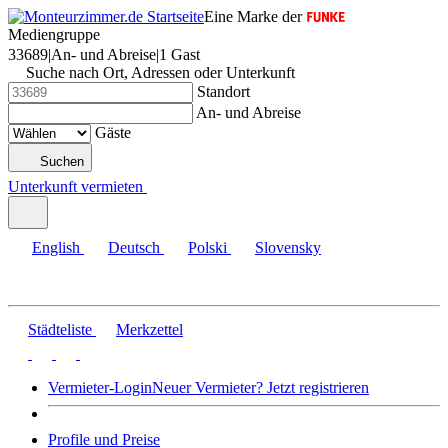
Eine Marke der
Mediengruppe
33689
|
An- und Abreise
|
1 Gast
Suche nach Ort, Adressen oder Unterkunft
Standort
An- und Abreise
Gäste
Suchen
Unterkunft vermieten
English
Deutsch
Polski
Slovensky
Städteliste
Merkzettel
Vermieter-Login
Neuer Vermieter? Jetzt registrieren
Profile und Preise