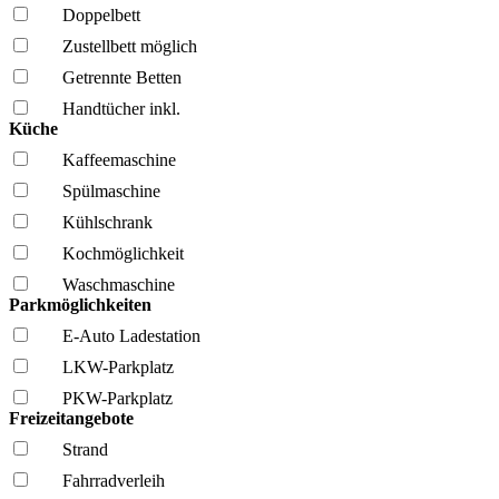
Doppelbett
Zustellbett möglich
Getrennte Betten
Handtücher inkl.
Küche
Kaffee­maschine
Spül­maschine
Kühl­schrank
Kochmöglich­keit
Wasch­maschine
Parkmöglichkeiten
E-Auto Ladestation
LKW-Parkplatz
PKW-Parkplatz
Freizeitangebote
Strand
Fahrrad­verleih