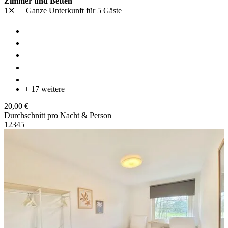
Zimmer und Betten
1✕
Ganze Unterkunft
für 5 Gäste
+ 17 weitere
20,00 €
Durchschnitt pro Nacht & Person
1
2
3
4
5