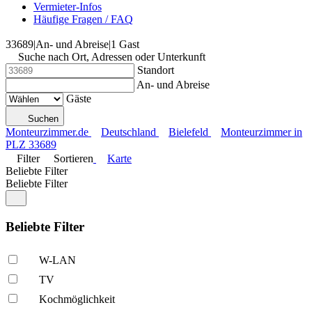
Vermieter-Infos
Häufige Fragen / FAQ
33689
|
An- und Abreise
|
1 Gast
Suche nach Ort, Adressen oder Unterkunft
Standort
An- und Abreise
Gäste
Suchen
Monteurzimmer.de
Deutschland
Bielefeld
Monteurzimmer in
PLZ 33689
Filter
Sortieren
Karte
Beliebte Filter
Beliebte Filter
Beliebte Filter
W-LAN
TV
Kochmöglich­keit