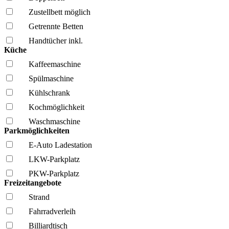
Zustellbett möglich
Getrennte Betten
Handtücher inkl.
Küche
Kaffee­maschine
Spül­maschine
Kühl­schrank
Kochmöglich­keit
Wasch­maschine
Parkmöglichkeiten
E-Auto Ladestation
LKW-Parkplatz
PKW-Parkplatz
Freizeitangebote
Strand
Fahrrad­verleih
Billiardtisch