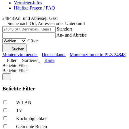
Vermieter-Infos
Häufige Fragen / FAQ
24848
|
An- und Abreise
|
1 Gast
Suche nach Ort, Adressen oder Unterkunft
Standort
An- und Abreise
Gäste
Suchen
Monteurzimmer.de
Deutschland
Monteurzimmer in PLZ 24848
Filter
Sortieren
Karte
Beliebte Filter
Beliebte Filter
Beliebte Filter
W-LAN
TV
Kochmöglich­keit
Getrennte Betten