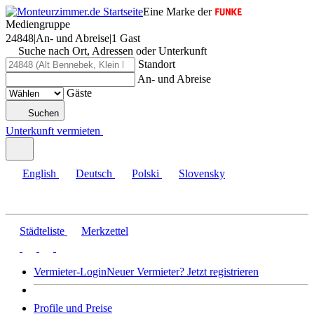
Eine Marke der
Mediengruppe
24848
|
An- und Abreise
|
1 Gast
Suche nach Ort, Adressen oder Unterkunft
Standort
An- und Abreise
Gäste
Suchen
Unterkunft vermieten
English
Deutsch
Polski
Slovensky
Städteliste
Merkzettel
Vermieter-Login
Neuer Vermieter? Jetzt registrieren
Profile und Preise