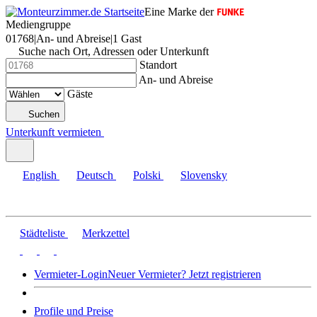
Eine Marke der
Mediengruppe
01768
|
An- und Abreise
|
1 Gast
Suche nach Ort, Adressen oder Unterkunft
Standort
An- und Abreise
Gäste
Suchen
Unterkunft vermieten
English
Deutsch
Polski
Slovensky
Städteliste
Merkzettel
Vermieter-Login
Neuer Vermieter? Jetzt registrieren
Profile und Preise