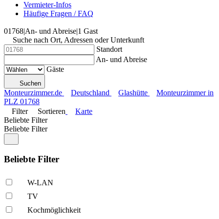
Vermieter-Infos
Häufige Fragen / FAQ
01768
|
An- und Abreise
|
1 Gast
Suche nach Ort, Adressen oder Unterkunft
Standort
An- und Abreise
Gäste
Suchen
Monteurzimmer.de
Deutschland
Glashütte
Monteurzimmer in
PLZ 01768
Filter
Sortieren
Karte
Beliebte Filter
Beliebte Filter
Beliebte Filter
W-LAN
TV
Kochmöglich­keit