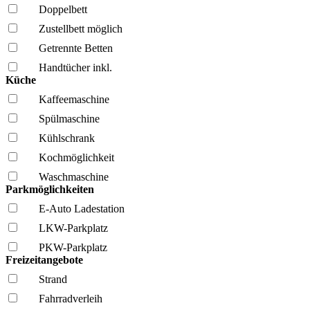
Doppelbett
Zustellbett möglich
Getrennte Betten
Handtücher inkl.
Küche
Kaffee­maschine
Spül­maschine
Kühl­schrank
Kochmöglich­keit
Wasch­maschine
Parkmöglichkeiten
E-Auto Ladestation
LKW-Parkplatz
PKW-Parkplatz
Freizeitangebote
Strand
Fahrrad­verleih