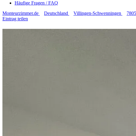
Häufige Fragen / FAQ
Monteurzimmer.de
Deutschland
Villingen-Schwenningen
780
Eintrag teilen