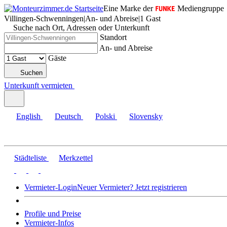
Eine Marke der
Mediengruppe
Villingen-Schwenningen
|
An- und Abreise
|
1 Gast
Suche nach Ort, Adressen oder Unterkunft
Standort
An- und Abreise
Gäste
Suchen
Unterkunft vermieten
English
Deutsch
Polski
Slovensky
Städteliste
Merkzettel
Vermieter-Login
Neuer Vermieter? Jetzt registrieren
Profile und Preise
Vermieter-Infos