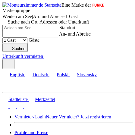
Eine Marke der
Mediengruppe
Weiden am See
|
An- und Abreise
|
1 Gast
Suche nach Ort, Adressen oder Unterkunft
Standort
An- und Abreise
Gäste
Suchen
Unterkunft vermieten
English
Deutsch
Polski
Slovensky
Städteliste
Merkzettel
Vermieter-Login
Neuer Vermieter? Jetzt registrieren
Profile und Preise