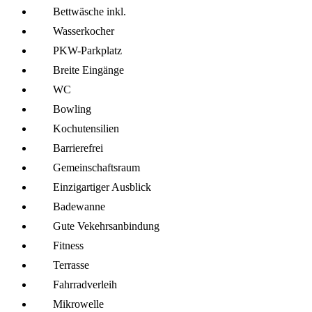
Bettwäsche inkl.
Wasserkocher
PKW-Parkplatz
Breite Eingänge
WC
Bowling
Kochutensilien
Barrierefrei
Gemeinschafts­raum
Einzigartiger Ausblick
Badewanne
Gute Vekehrsanbindung
Fitness
Terrasse
Fahrrad­verleih
Mikro­welle