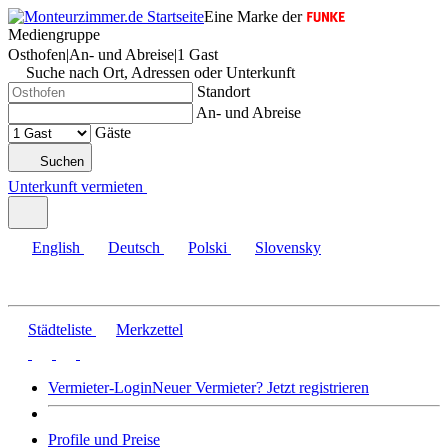
Eine Marke der
Mediengruppe
Osthofen
|
An- und Abreise
|
1 Gast
Suche nach Ort, Adressen oder Unterkunft
Standort
An- und Abreise
Gäste
Suchen
Unterkunft vermieten
English
Deutsch
Polski
Slovensky
Städteliste
Merkzettel
Vermieter-Login
Neuer Vermieter? Jetzt registrieren
Profile und Preise