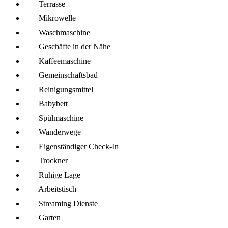
Terrasse
Mikro­welle
Wasch­maschine
Geschäfte in der Nähe
Kaffee­maschine
Gemeinschafts­bad
Reinigungsmittel
Babybett
Spül­maschine
Wanderwege
Eigenständiger Check-In
Trockner
Ruhige Lage
Arbeitstisch
Streaming Dienste
Garten