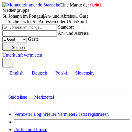
Eine Marke der
Mediengruppe
St. Johann im Pongau
|
An- und Abreise
|
1 Gast
Suche nach Ort, Adressen oder Unterkunft
Standort
An- und Abreise
Gäste
Suchen
Unterkunft vermieten
English
Deutsch
Polski
Slovensky
Städteliste
Merkzettel
Vermieter-Login
Neuer Vermieter? Jetzt registrieren
Profile und Preise