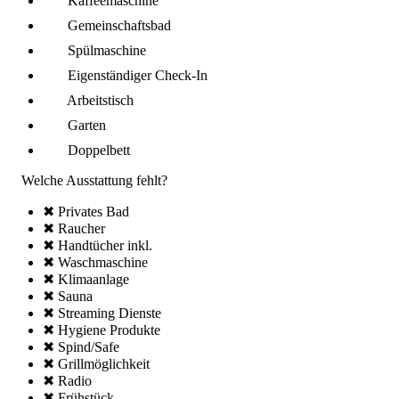
Kaffee­maschine
Gemeinschafts­bad
Spül­maschine
Eigenständiger Check-In
Arbeitstisch
Garten
Doppelbett
Welche Ausstattung fehlt?
✖ Privates Bad
✖ Raucher
✖ Handtücher inkl.
✖ Wasch­maschine
✖ Klima­anlage
✖ Sauna
✖ Streaming Dienste
✖ Hygiene Produkte
✖ Spind/Safe
✖ Grillmöglich­keit
✖ Radio
✖ Frühstück