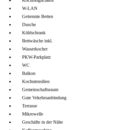
Kochmöglich­keit
W-LAN
Getrennte Betten
Dusche
Kühl­schrank
Bettwäsche inkl.
Wasserkocher
PKW-Parkplatz
WC
Balkon
Kochutensilien
Gemeinschafts­raum
Gute Vekehrsanbindung
Terrasse
Mikro­welle
Geschäfte in der Nähe