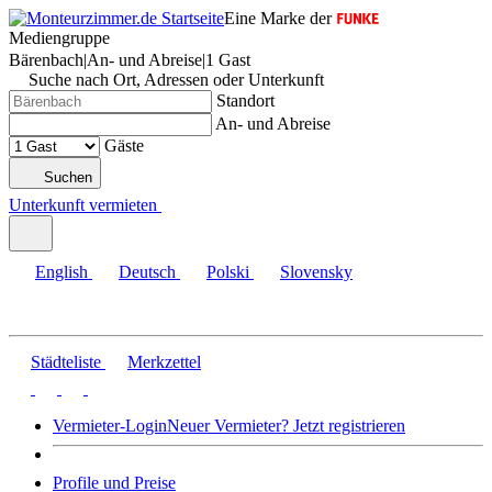
Eine Marke der
Mediengruppe
Bärenbach
|
An- und Abreise
|
1 Gast
Suche nach Ort, Adressen oder Unterkunft
Standort
An- und Abreise
Gäste
Suchen
Unterkunft vermieten
English
Deutsch
Polski
Slovensky
Städteliste
Merkzettel
Vermieter-Login
Neuer Vermieter? Jetzt registrieren
Profile und Preise