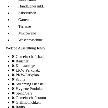
Handtücher inkl.
Arbeitstisch
Garten
Terrasse
Mikro­welle
Wasch­maschine
Welche Ausstattung fehlt?
✖ Gemeinschafts­bad
✖ Raucher
✖ Klima­anlage
✖ LKW-Parkplatz
✖ PKW-Parkplatz
✖ Sauna
✖ Streaming Dienste
✖ Hygiene Produkte
✖ Spind/Safe
✖ Gemeinschafts­raum
✖ Grillmöglich­keit
✖ Radio