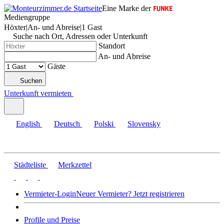
Eine Marke der
Mediengruppe
Höxter
|
An- und Abreise
|
1 Gast
Suche nach Ort, Adressen oder Unterkunft
Standort
An- und Abreise
Gäste
Suchen
Unterkunft vermieten
English
Deutsch
Polski
Slovensky
Städteliste
Merkzettel
Vermieter-Login
Neuer Vermieter? Jetzt registrieren
Profile und Preise