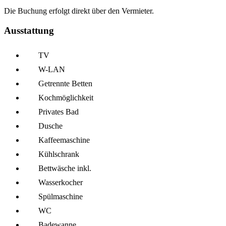
Die Buchung erfolgt direkt über den Vermieter.
Ausstattung
TV
W-LAN
Getrennte Betten
Kochmöglich­keit
Privates Bad
Dusche
Kaffee­maschine
Kühl­schrank
Bettwäsche inkl.
Wasserkocher
Spül­maschine
WC
Badewanne