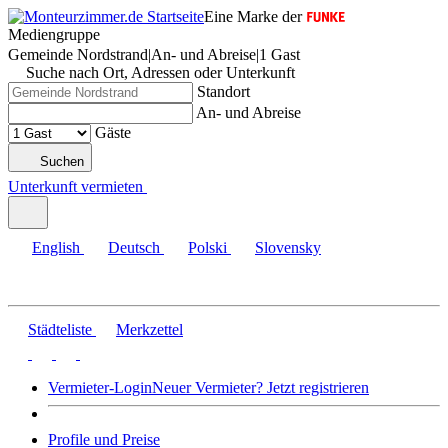
Eine Marke der
Mediengruppe
Gemeinde Nordstrand
|
An- und Abreise
|
1 Gast
Suche nach Ort, Adressen oder Unterkunft
Standort
An- und Abreise
Gäste
Suchen
Unterkunft vermieten
English
Deutsch
Polski
Slovensky
Städteliste
Merkzettel
Vermieter-Login
Neuer Vermieter? Jetzt registrieren
Profile und Preise