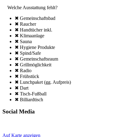
Welche Ausstattung fehlt?
✖ Gemeinschafts­bad
✖ Raucher
✖ Handtücher inkl.
✖ Klima­anlage
✖ Sauna
✖ Hygiene Produkte
✖ Spind/Safe
✖ Gemeinschafts­raum
✖ Grillmöglich­keit
✖ Radio
✖ Frühstück
✖ Lunchpaket (gg. Aufpreis)
✖ Dart
✖ Tisch-Fußball
✖ Billiardtisch
Social Media
Auf Karte anzeigen