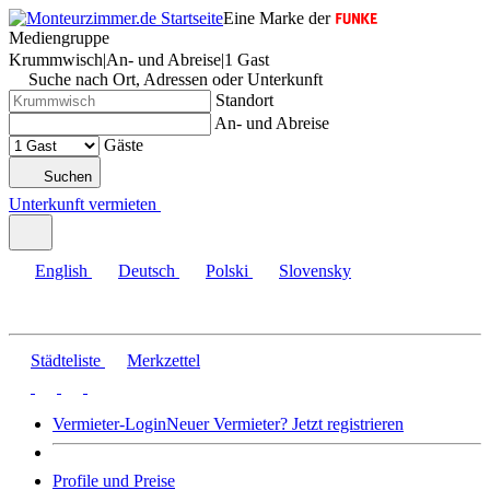
Eine Marke der
Mediengruppe
Krummwisch
|
An- und Abreise
|
1 Gast
Suche nach Ort, Adressen oder Unterkunft
Standort
An- und Abreise
Gäste
Suchen
Unterkunft vermieten
English
Deutsch
Polski
Slovensky
Städteliste
Merkzettel
Vermieter-Login
Neuer Vermieter? Jetzt registrieren
Profile und Preise