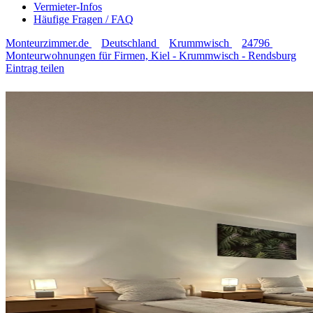
Vermieter-Infos
Häufige Fragen / FAQ
Monteurzimmer.de
Deutschland
Krummwisch
24796
Monteurwohnungen für Firmen, Kiel - Krummwisch - Rendsburg
Eintrag teilen