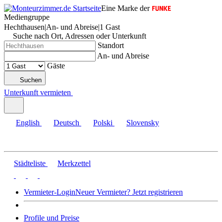
Eine Marke der
Mediengruppe
Hechthausen
|
An- und Abreise
|
1 Gast
Suche nach Ort, Adressen oder Unterkunft
Standort
An- und Abreise
Gäste
Suchen
Unterkunft vermieten
English
Deutsch
Polski
Slovensky
Städteliste
Merkzettel
Vermieter-Login
Neuer Vermieter? Jetzt registrieren
Profile und Preise