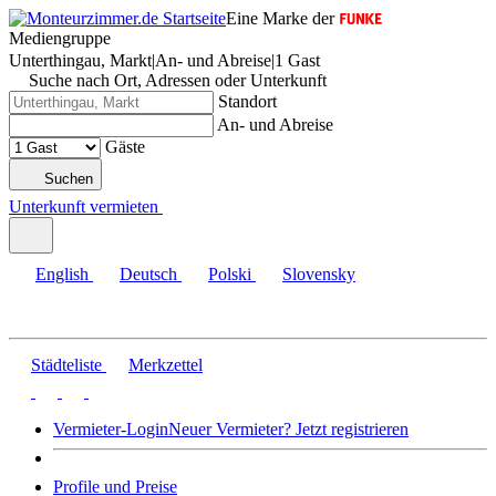
Eine Marke der
Mediengruppe
Unterthingau, Markt
|
An- und Abreise
|
1 Gast
Suche nach Ort, Adressen oder Unterkunft
Standort
An- und Abreise
Gäste
Suchen
Unterkunft vermieten
English
Deutsch
Polski
Slovensky
Städteliste
Merkzettel
Vermieter-Login
Neuer Vermieter? Jetzt registrieren
Profile und Preise