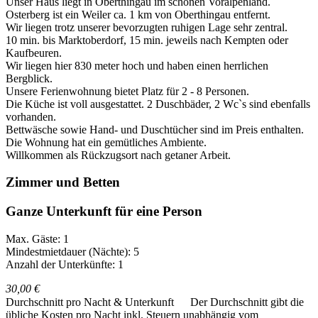
Unser Haus liegt in Oberthingau im schönen Voralpenland.
Osterberg ist ein Weiler ca. 1 km von Oberthingau entfernt.
Wir liegen trotz unserer bevorzugten ruhigen Lage sehr zentral.
10 min. bis Marktoberdorf, 15 min. jeweils nach Kempten oder
Kaufbeuren.
Wir liegen hier 830 meter hoch und haben einen herrlichen
Bergblick.
Unsere Ferienwohnung bietet Platz für 2 - 8 Personen.
Die Küche ist voll ausgestattet. 2 Duschbäder, 2 Wc`s sind ebenfalls
vorhanden.
Bettwäsche sowie Hand- und Duschtücher sind im Preis enthalten.
Die Wohnung hat ein gemütliches Ambiente.
Willkommen als Rückzugsort nach getaner Arbeit.
Zimmer und Betten
Ganze Unterkunft für eine Person
Max. Gäste: 1
Mindestmietdauer (Nächte): 5
Anzahl der Unterkünfte: 1
30,00 €
Durchschnitt pro Nacht & Unterkunft
Der Durchschnitt gibt die
übliche Kosten pro Nacht inkl. Steuern unabhängig vom