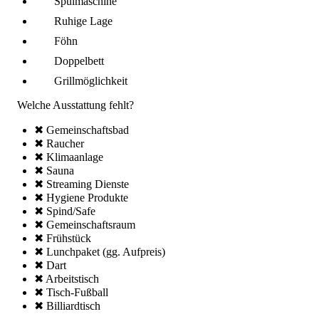
Spül­maschine
Ruhige Lage
Föhn
Doppelbett
Grillmöglich­keit
Welche Ausstattung fehlt?
✖ Gemeinschafts­bad
✖ Raucher
✖ Klima­anlage
✖ Sauna
✖ Streaming Dienste
✖ Hygiene Produkte
✖ Spind/Safe
✖ Gemeinschafts­raum
✖ Frühstück
✖ Lunchpaket (gg. Aufpreis)
✖ Dart
✖ Arbeitstisch
✖ Tisch-Fußball
✖ Billiardtisch