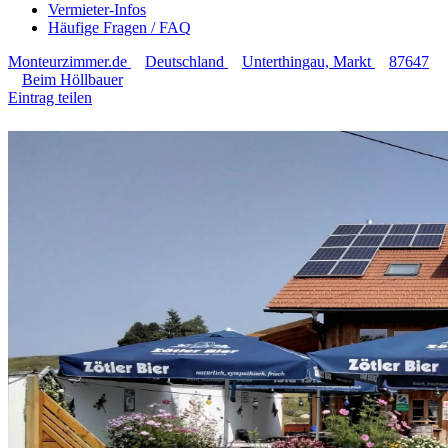
Vermieter-Infos
Häufige Fragen / FAQ
Monteurzimmer.de
Deutschland
Unterthingau, Markt
87647
Beim Höllbauer
Eintrag teilen