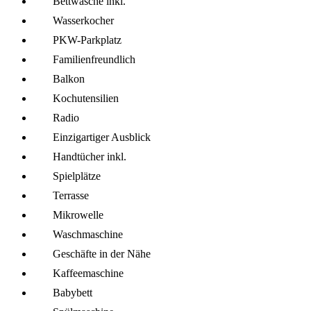
Bettwäsche inkl.
Wasserkocher
PKW-Parkplatz
Familien­freundlich
Balkon
Kochutensilien
Radio
Einzigartiger Ausblick
Handtücher inkl.
Spielplätze
Terrasse
Mikro­welle
Wasch­maschine
Geschäfte in der Nähe
Kaffee­maschine
Babybett