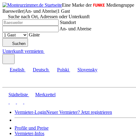
Eine Marke der
Mediengruppe
Baesweiler
|
An- und Abreise
|
1 Gast
Suche nach Ort, Adressen oder Unterkunft
Standort
An- und Abreise
Gäste
Suchen
Unterkunft vermieten
English
Deutsch
Polski
Slovensky
Städteliste
Merkzettel
Vermieter-Login
Neuer Vermieter? Jetzt registrieren
Profile und Preise
Vermieter-Infos