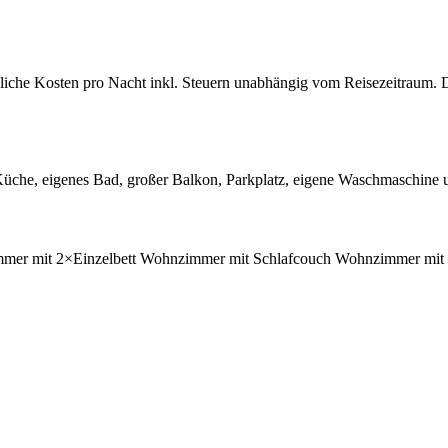
bliche Kosten pro Nacht inkl. Steuern unabhängig vom Reisezeitraum. 
üche, eigenes Bad, großer Balkon, Parkplatz, eigene Waschmaschine 
mmer
mit
2×Einzelbett
Wohnzimmer
mit
Schlafcouch
Wohnzimmer
mit