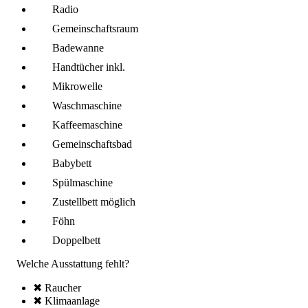
Radio
Gemeinschafts­raum
Badewanne
Handtücher inkl.
Mikro­welle
Wasch­maschine
Kaffee­maschine
Gemeinschafts­bad
Babybett
Spül­maschine
Zustellbett möglich
Föhn
Doppelbett
Welche Ausstattung fehlt?
✖ Raucher
✖ Klima­anlage