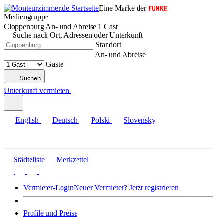
Eine Marke der
Mediengruppe
Cloppenburg
|
An- und Abreise
|
1 Gast
Suche nach Ort, Adressen oder Unterkunft
Standort
An- und Abreise
Gäste
Suchen
Unterkunft vermieten
English
Deutsch
Polski
Slovensky
Städteliste
Merkzettel
Vermieter-Login
Neuer Vermieter? Jetzt registrieren
Profile und Preise