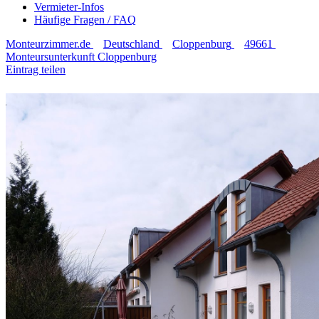
Vermieter-Infos
Häufige Fragen / FAQ
Monteurzimmer.de
Deutschland
Cloppenburg
49661
Monteursunterkunft Cloppenburg
Eintrag teilen