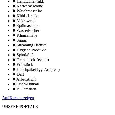
✖ Handtücher inkl.
✖ Kaffee­maschine
✖ Wasch­maschine
✖ Kühl­schrank
✖ Mikro­welle
✖ Spül­maschine
✖ Wasserkocher
✖ Klima­anlage
✖ Sauna
✖ Streaming Dienste
✖ Hygiene Produkte
✖ Spind/Safe
✖ Gemeinschafts­raum
✖ Frühstück
✖ Lunchpaket (gg. Aufpreis)
✖ Dart
✖ Arbeitstisch
✖ Tisch-Fußball
✖ Billiardtisch
Auf Karte anzeigen
UNSERE PORTALE