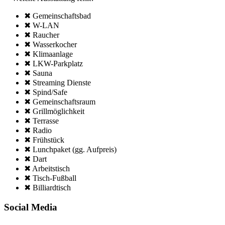
✖ Gemeinschafts­bad
✖ W-LAN
✖ Raucher
✖ Wasserkocher
✖ Klima­anlage
✖ LKW-Parkplatz
✖ Sauna
✖ Streaming Dienste
✖ Spind/Safe
✖ Gemeinschafts­raum
✖ Grillmöglich­keit
✖ Terrasse
✖ Radio
✖ Frühstück
✖ Lunchpaket (gg. Aufpreis)
✖ Dart
✖ Arbeitstisch
✖ Tisch-Fußball
✖ Billiardtisch
Social Media