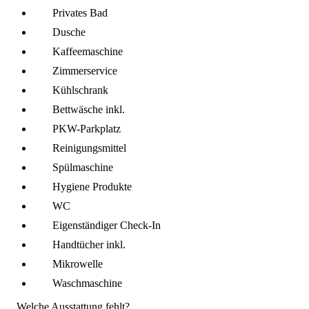
Privates Bad
Dusche
Kaffee­maschine
Zimmerservice
Kühl­schrank
Bettwäsche inkl.
PKW-Parkplatz
Reinigungsmittel
Spül­maschine
Hygiene Produkte
WC
Eigenständiger Check-In
Handtücher inkl.
Mikro­welle
Wasch­maschine
Welche Ausstattung fehlt?