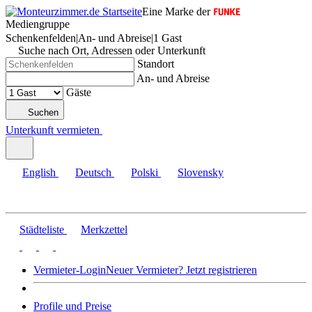
Eine Marke der
Mediengruppe
Schenkenfelden
|
An- und Abreise
|
1 Gast
Suche nach Ort, Adressen oder Unterkunft
Standort
An- und Abreise
Gäste
Suchen
Unterkunft vermieten
English
Deutsch
Polski
Slovensky
Städteliste
Merkzettel
Vermieter-Login
Neuer Vermieter? Jetzt registrieren
Profile und Preise