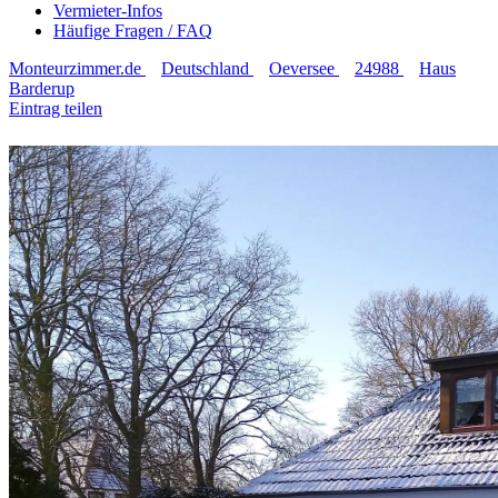
Vermieter-Infos
Häufige Fragen / FAQ
Monteurzimmer.de
Deutschland
Oeversee
24988
Haus
Barderup
Eintrag teilen