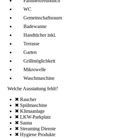
Familien­freundlich
WC
Gemeinschafts­raum
Badewanne
Handtücher inkl.
Terrasse
Garten
Grillmöglich­keit
Mikro­welle
Wasch­maschine
Welche Ausstattung fehlt?
✖ Raucher
✖ Spül­maschine
✖ Klima­anlage
✖ LKW-Parkplatz
✖ Sauna
✖ Streaming Dienste
✖ Hygiene Produkte