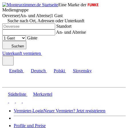
Eine Marke der
Mediengruppe
Oeversee
|
An- und Abreise
|
1 Gast
Suche nach Ort, Adressen oder Unterkunft
Standort
An- und Abreise
Gäste
Suchen
Unterkunft vermieten
English
Deutsch
Polski
Slovensky
Städteliste
Merkzettel
Vermieter-Login
Neuer Vermieter? Jetzt registrieren
Profile und Preise