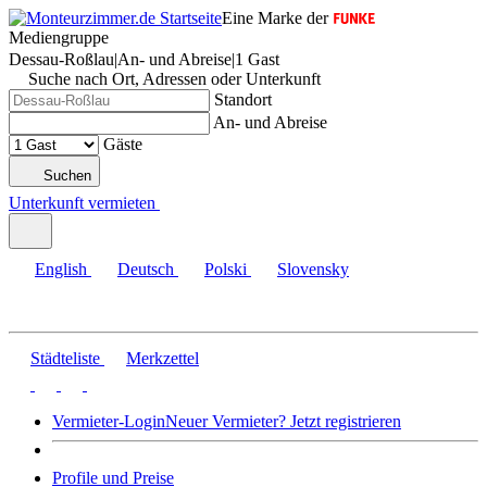
Eine Marke der
Mediengruppe
Dessau-Roßlau
|
An- und Abreise
|
1 Gast
Suche nach Ort, Adressen oder Unterkunft
Standort
An- und Abreise
Gäste
Suchen
Unterkunft vermieten
English
Deutsch
Polski
Slovensky
Städteliste
Merkzettel
Vermieter-Login
Neuer Vermieter? Jetzt registrieren
Profile und Preise