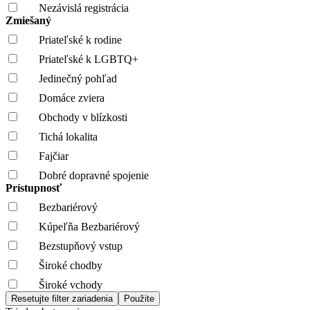
Nezávislá registrácia
Zmiešaný
Priateľské k rodine
Priateľské k LGBTQ+
Jedinečný pohľad
Domáce zviera
Obchody v blízkosti
Tichá lokalita
Fajčiar
Dobré dopravné spojenie
Prístupnosť
Bezbariérový
Kúpeľňa Bezbariérový
Bezstupňový vstup
Široké chodby
Široké vchody