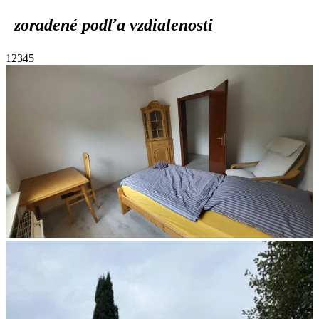
zoradené podľa vzdialenosti
1
2
3
4
5