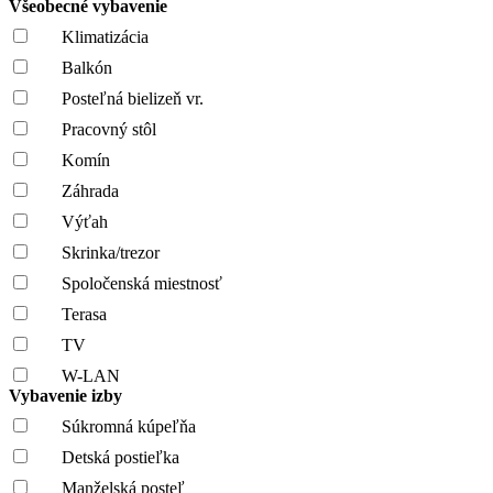
Všeobecné vybavenie
Klimatizácia
Balkón
Posteľná bielizeň vr.
Pracovný stôl
Komín
Záhrada
Výťah
Skrinka/trezor
Spoločenská miestnosť
Terasa
TV
W-LAN
Vybavenie izby
Súkromná kúpeľňa
Detská postieľka
Manželská posteľ