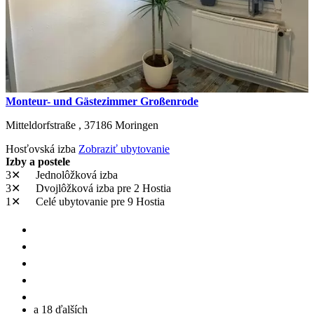
Monteur- und Gästezimmer Großenrode
Mitteldorfstraße ,
37186
Moringen
Hosťovská izba
Zobraziť ubytovanie
Izby a postele
3✕
Jednolôžková izba
3✕
Dvojlôžková izba
pre 2 Hostia
1✕
Celé ubytovanie
pre 9 Hostia
a 18 ďalších