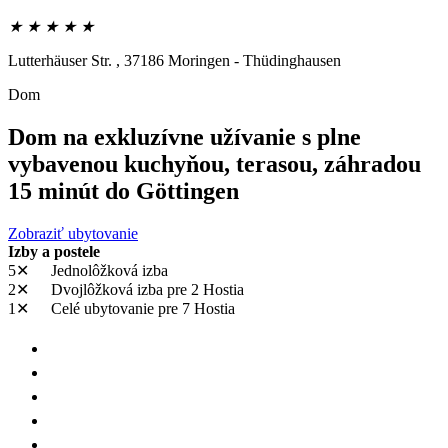
★ ★ ★ ★ ★
Lutterhäuser Str. ,
37186
Moringen - Thüdinghausen
Dom
Dom na exkluzívne užívanie s plne
vybavenou kuchyňou, terasou, záhradou
15 minút do Göttingen
Zobraziť ubytovanie
Izby a postele
5✕
Jednolôžková izba
2✕
Dvojlôžková izba
pre 2 Hostia
1✕
Celé ubytovanie
pre 7 Hostia