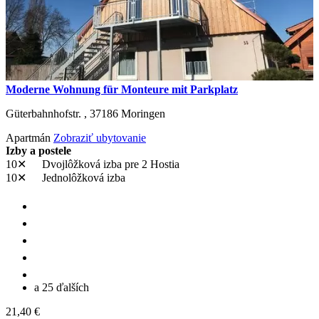
Moderne Wohnung für Monteure mit Parkplatz
Güterbahnhofstr. ,
37186
Moringen
Apartmán
Zobraziť ubytovanie
Izby a postele
10✕
Dvojlôžková izba
pre 2 Hostia
10✕
Jednolôžková izba
a 25 ďalších
21,40 €