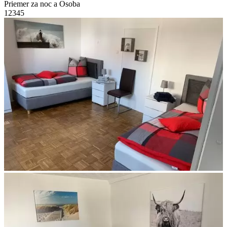
Priemer za noc a Osoba
1
2
3
4
5