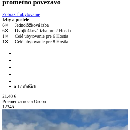
prometno povezavo
Zobraziť ubytovanie
Izby a postele
6✕
Jednolôžková izba
6✕
Dvojlôžková izba
pre 2 Hostia
1✕
Celé ubytovanie
pre 6 Hostia
1✕
Celé ubytovanie
pre 8 Hostia
a 17 ďalších
21,40 €
Priemer za noc a Osoba
1
2
3
4
5