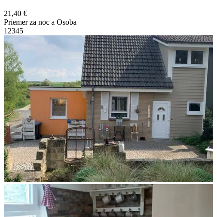
21,40 €
Priemer za noc a Osoba
1
2
3
4
5