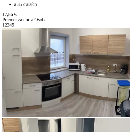
a 35 ďalších
17,86 €
Priemer za noc a Osoba
1
2
3
4
5