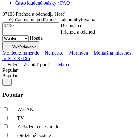
Často kladené otázky / FAQ
37186
|
Príchod a odchod
|
1 Hosť
Vyhľadávanie podľa mesta alebo ubytovania
Destinácia
Príchod a odchod
Hostia
Vyhľadávanie
Monteurzimmer.de
Nemecko
Moringen
Montážna miestnosť
in PLZ 37186
Filter
Zoradiť podľa
Mapa
Popular
Popular
Popular
W-LAN
TV
Zariadenia na varenie
Oddelené postele