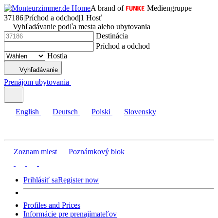
A brand of
Mediengruppe
37186
|
Príchod a odchod
|
1 Hosť
Vyhľadávanie podľa mesta alebo ubytovania
Destinácia
Príchod a odchod
Hostia
Vyhľadávanie
Prenájom ubytovania
English
Deutsch
Polski
Slovensky
Zoznam miest
Poznámkový blok
Prihlásiť sa
Register now
Profiles and Prices
Informácie pre prenajímateľov