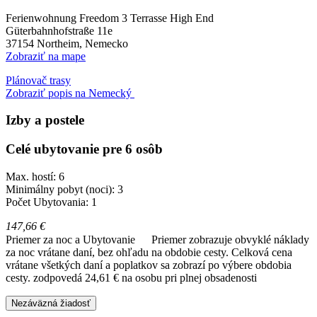
Ferienwohnung Freedom 3 Terrasse High End
Güterbahnhofstraße 11e
37154
Northeim, Nemecko
Zobraziť na mape
Plánovač trasy
Zobraziť popis na Nemecký
Izby a postele
Celé ubytovanie pre 6 osôb
Max. hostí: 6
Minimálny pobyt (noci): 3
Počet Ubytovania: 1
147,66 €
Priemer za noc a Ubytovanie
Priemer zobrazuje obvyklé náklady
za noc vrátane daní, bez ohľadu na obdobie cesty. Celková cena
vrátane všetkých daní a poplatkov sa zobrazí po výbere obdobia
cesty.
zodpovedá 24,61 € na osobu pri plnej obsadenosti
Nezáväzná žiadosť