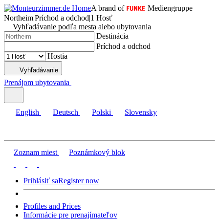
A brand of
Mediengruppe
Northeim
|
Príchod a odchod
|
1 Hosť
Vyhľadávanie podľa mesta alebo ubytovania
Destinácia
Príchod a odchod
Hostia
Vyhľadávanie
Prenájom ubytovania
English
Deutsch
Polski
Slovensky
Zoznam miest
Poznámkový blok
Prihlásiť sa
Register now
Profiles and Prices
Informácie pre prenajímateľov