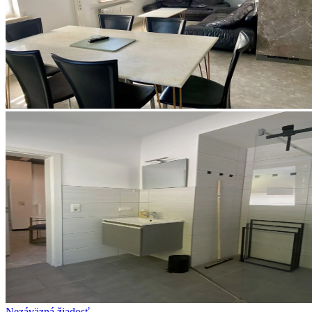
Nezáväzná žiadosť