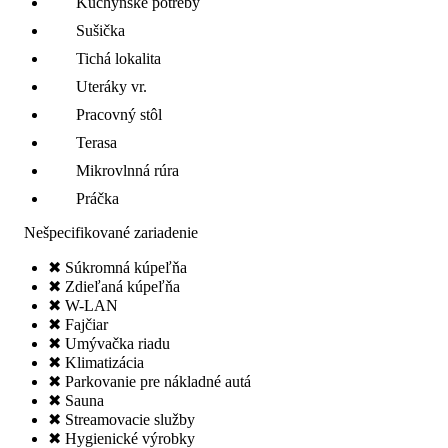
Kuchynské potreby
Sušička
Tichá lokalita
Uteráky vr.
Pracovný stôl
Terasa
Mikrovlnná rúra
Práčka
Nešpecifikované zariadenie
✖ Súkromná kúpeľňa
✖ Zdieľaná kúpeľňa
✖ W-LAN
✖ Fajčiar
✖ Umývačka riadu
✖ Klimatizácia
✖ Parkovanie pre nákladné autá
✖ Sauna
✖ Streamovacie služby
✖ Hygienické výrobky