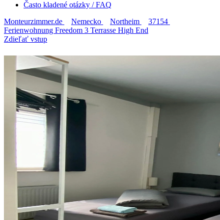
Často kladené otázky / FAQ
Monteurzimmer.de
Nemecko
Northeim
37154
Ferienwohnung Freedom 3 Terrasse High End
Zdieľať vstup