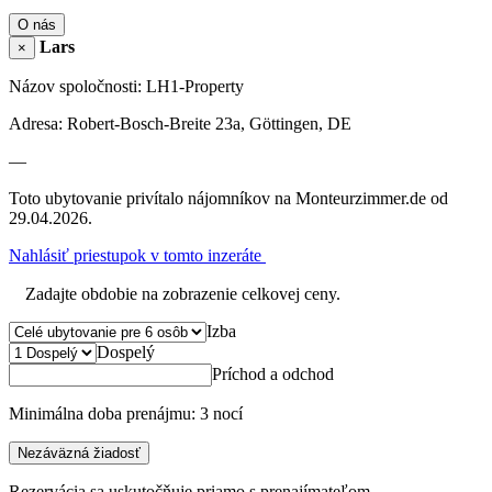
O nás
Lars
×
Názov spoločnosti: LH1-Property
Adresa: Robert-Bosch-Breite 23a, Göttingen, DE
—
Toto ubytovanie privítalo nájomníkov na Monteurzimmer.de od
29.04.2026.
Nahlásiť priestupok v tomto inzeráte
Zadajte obdobie na zobrazenie celkovej ceny.
Izba
Dospelý
Príchod a odchod
Minimálna doba prenájmu: 3 nocí
Nezáväzná žiadosť
Rezervácia sa uskutočňuje priamo s prenajímateľom.