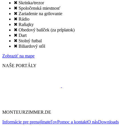
✖ Skrinka/trezor
✖ Spoločenská miestnosť
✖ Zariadenie na grilovanie
✖ Rádio
✖ Raňajky
✖ Obedový balíček (za príplatok)
✖ Dart
✖ Stolný futbal
✖ Biliardový stôl
Zobraziť na mape
NAŠE PORTÁLY
MONTEURZIMMER.DE
Informácie pre prenajímateľov
Pomoc a kontakt
O nás
Downloads