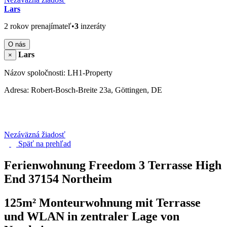
Lars
2 rokov prenajímateľ
•
3
inzeráty
O nás
Lars
×
Názov spoločnosti: LH1-Property
Adresa: Robert-Bosch-Breite 23a, Göttingen, DE
Nezáväzná žiadosť
Späť na
prehľad
Ferienwohnung Freedom 3 Terrasse High
End
37154 Northeim
125m² Monteurwohnung mit Terrasse
und WLAN in zentraler Lage von