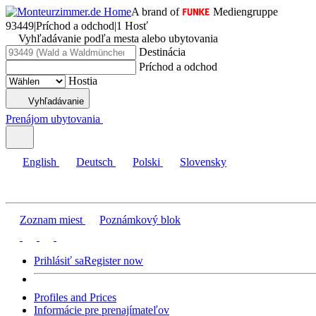
A brand of
Mediengruppe
93449
|
Príchod a odchod
|
1 Hosť
Vyhľadávanie podľa mesta alebo ubytovania
Destinácia
Príchod a odchod
Hostia
Vyhľadávanie
Prenájom ubytovania
English
Deutsch
Polski
Slovensky
Zoznam miest
Poznámkový blok
Prihlásiť sa
Register now
Profiles and Prices
Informácie pre prenajímateľov