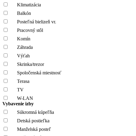
Klimatizácia
Balkón
Posteľná bielizeň vr.
Pracovný stôl
Komín
Záhrada
Výťah
Skrinka/trezor
Spoločenská miestnosť
Terasa
TV
W-LAN
Vybavenie izby
Súkromná kúpeľňa
Detská postieľka
Manželská posteľ