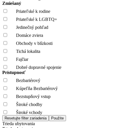
Zmiešaný
Priateľské k rodine
Priateľské k LGBTQ+
Jedinečný pohľad
Domáce zviera
Obchody v blízkosti
Tichá lokalita
Fajčiar
Dobré dopravné spojenie
Prístupnosť
Bezbariérový
Kúpeľňa Bezbariérový
Bezstupňový vstup
Široké chodby
Široké vchody
Trieda ubytovania