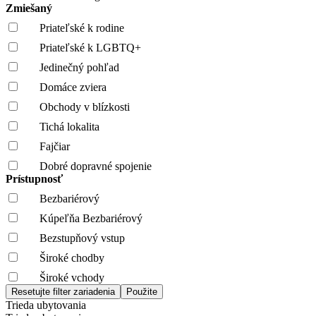
Zmiešaný
Priateľské k rodine
Priateľské k LGBTQ+
Jedinečný pohľad
Domáce zviera
Obchody v blízkosti
Tichá lokalita
Fajčiar
Dobré dopravné spojenie
Prístupnosť
Bezbariérový
Kúpeľňa Bezbariérový
Bezstupňový vstup
Široké chodby
Široké vchody
Trieda ubytovania