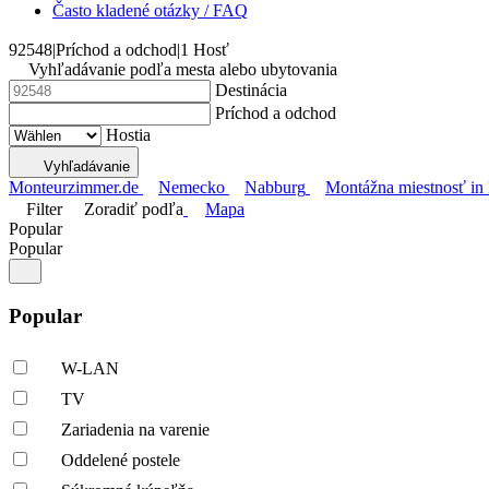
Často kladené otázky / FAQ
92548
|
Príchod a odchod
|
1 Hosť
Vyhľadávanie podľa mesta alebo ubytovania
Destinácia
Príchod a odchod
Hostia
Vyhľadávanie
Monteurzimmer.de
Nemecko
Nabburg
Montážna miestnosť i
Filter
Zoradiť podľa
Mapa
Popular
Popular
Popular
W-LAN
TV
Zariadenia na varenie
Oddelené postele