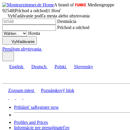
A brand of
Mediengruppe
92548
|
Príchod a odchod
|
1 Hosť
Vyhľadávanie podľa mesta alebo ubytovania
Destinácia
Príchod a odchod
Hostia
Vyhľadávanie
Prenájom ubytovania
English
Deutsch
Polski
Slovensky
Zoznam miest
Poznámkový blok
Prihlásiť sa
Register now
Profiles and Prices
Informácie pre prenajímateľov