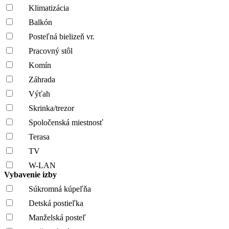
Klimatizácia
Balkón
Posteľná bielizeň vr.
Pracovný stôl
Komín
Záhrada
Výťah
Skrinka/trezor
Spoločenská miestnosť
Terasa
TV
W-LAN
Vybavenie izby
Súkromná kúpeľňa
Detská postieľka
Manželská posteľ