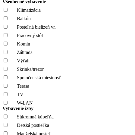
Všeobecné vybavenie
Klimatizácia
Balkón
Posteľná bielizeň vr.
Pracovný stôl
Komín
Záhrada
Výťah
Skrinka/trezor
Spoločenská miestnosť
Terasa
TV
W-LAN
Vybavenie izby
Súkromná kúpeľňa
Detská postieľka
Manželská posteľ