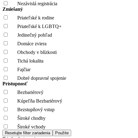
Nezávislá registrácia
Zmiešaný
Priateľské k rodine
Priateľské k LGBTQ+
Jedinečný pohľad
Domáce zviera
Obchody v blízkosti
Tichá lokalita
Fajčiar
Dobré dopravné spojenie
Prístupnosť
Bezbariérový
Kúpeľňa Bezbariérový
Bezstupňový vstup
Široké chodby
Široké vchody