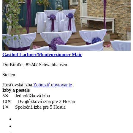
Gasthof Lachner/Monteurzimmer Mair
Dorfstraße ,
85247
Schwabhausen
Stetten
Hosťovská izba
Zobraziť ubytovanie
Izby a postele
5✕
Jednolôžková izba
10✕
Dvojlôžková izba
pre 2 Hostia
1✕
Spoločná izba
pre 5 Hostia