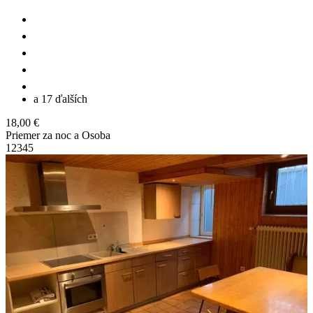
a 17 ďalších
18,00 €
Priemer za noc a Osoba
1
2
3
4
5