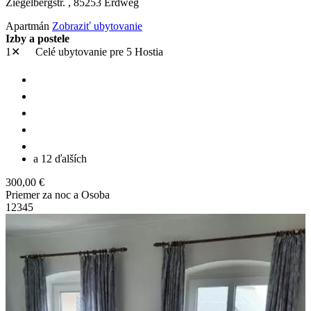
Ziegelbergstr. ,
85253
Erdweg
Apartmán
Zobraziť ubytovanie
Izby a postele
1✕
Celé ubytovanie
pre 5 Hostia
a 12 ďalších
300,00 €
Priemer za noc a Osoba
1
2
3
4
5