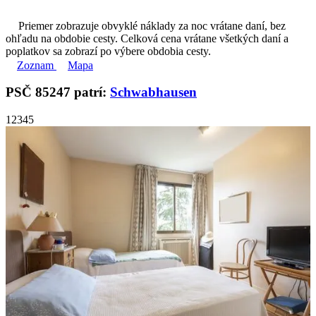
Priemer zobrazuje obvyklé náklady za noc vrátane daní, bez
ohľadu na obdobie cesty. Celková cena vrátane všetkých daní a
poplatkov sa zobrazí po výbere obdobia cesty.
Zoznam
Mapa
PSČ 85247 patrí:
Schwabhausen
1
2
3
4
5