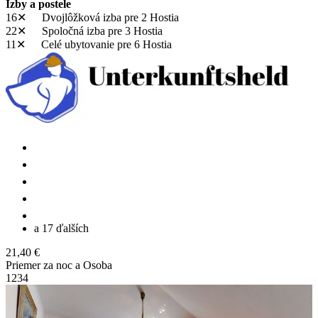
Izby a postele
16✕
Dvojlôžková izba
pre 2 Hostia
22✕
Spoločná izba
pre 3 Hostia
11✕
Celé ubytovanie
pre 6 Hostia
a 17 ďalších
21,40 €
Priemer za noc a Osoba
1
2
3
4