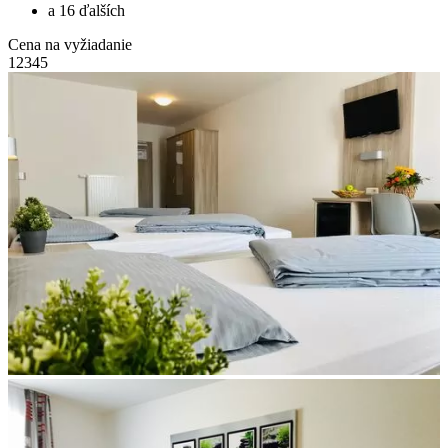
a 16 ďalších
Cena na vyžiadanie
1
2
3
4
5