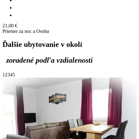
21,00 €
Priemer za noc a Osoba
Ďalšie ubytovanie v okolí
zoradené podľa vzdialenosti
1
2
3
4
5