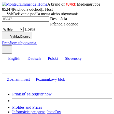
A brand of
Mediengruppe
85247
|
Príchod a odchod
|
1 Hosť
Vyhľadávanie podľa mesta alebo ubytovania
Destinácia
Príchod a odchod
Hostia
Vyhľadávanie
Prenájom ubytovania
English
Deutsch
Polski
Slovensky
Zoznam miest
Poznámkový blok
Prihlásiť sa
Register now
Profiles and Prices
Informácie pre prenajímateľov