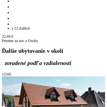
a 12 ďalších
22,69 €
Priemer za noc a Osoba
Ďalšie ubytovanie v okolí
zoradené podľa vzdialenosti
1
2
3
4
5