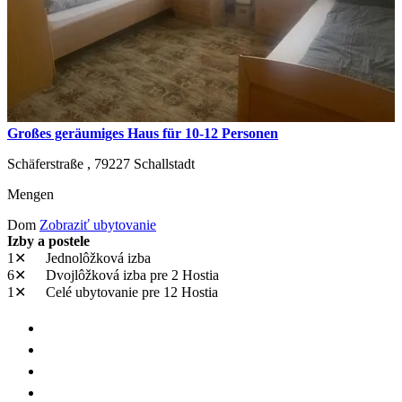
Großes geräumiges Haus für 10-12 Personen
Schäferstraße ,
79227
Schallstadt
Mengen
Dom
Zobraziť ubytovanie
Izby a postele
1✕
Jednolôžková izba
6✕
Dvojlôžková izba
pre 2 Hostia
1✕
Celé ubytovanie
pre 12 Hostia