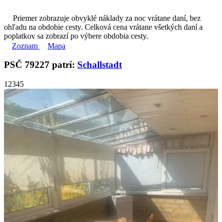
Priemer zobrazuje obvyklé náklady za noc vrátane daní, bez
ohľadu na obdobie cesty. Celková cena vrátane všetkých daní a
poplatkov sa zobrazí po výbere obdobia cesty.
Zoznam
Mapa
PSČ 79227 patrí:
Schallstadt
1
2
3
4
5