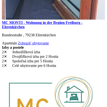
MC MONTI - Wohnung in der Region Freiburg -
Ehrenkirchen
Bundesstraße ,
79238
Ehrenkirchen
Apartmán
Zobraziť ubytovanie
Izby a postele
2✕
Jednolôžková izba
2✕
Dvojlôžková izba
pre 2 Hostia
2✕
Spoločná izba
pre 5 Hostia
1✕
Celé ubytovanie
pre 6 Hostia