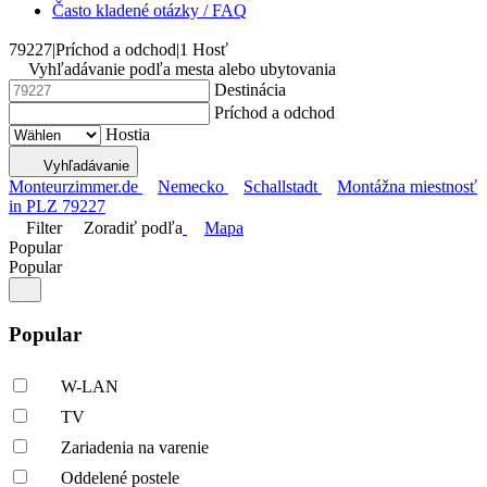
Často kladené otázky / FAQ
79227
|
Príchod a odchod
|
1 Hosť
Vyhľadávanie podľa mesta alebo ubytovania
Destinácia
Príchod a odchod
Hostia
Vyhľadávanie
Monteurzimmer.de
Nemecko
Schallstadt
Montážna miestnosť
in PLZ 79227
Filter
Zoradiť podľa
Mapa
Popular
Popular
Popular
W-LAN
TV
Zariadenia na varenie
Oddelené postele