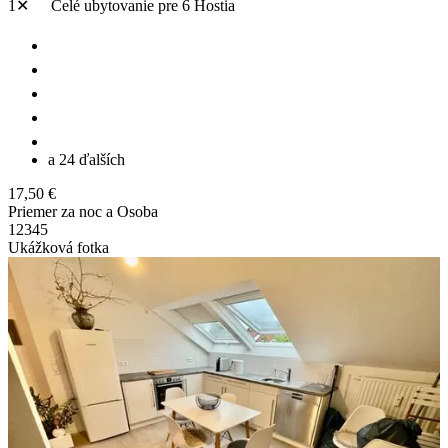
1✕
Celé ubytovanie
pre 6 Hostia
a 24 ďalších
17,50 €
Priemer za noc a Osoba
1
2
3
4
5
Ukážková fotka