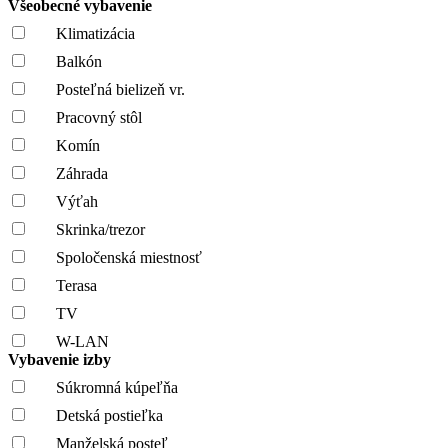
Všeobecné vybavenie
Klimatizácia
Balkón
Posteľná bielizeň vr.
Pracovný stôl
Komín
Záhrada
Výťah
Skrinka/trezor
Spoločenská miestnosť
Terasa
TV
W-LAN
Vybavenie izby
Súkromná kúpeľňa
Detská postieľka
Manželská posteľ