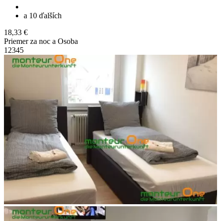
a 10 ďalších
18,33 €
Priemer za noc a Osoba
1
2
3
4
5