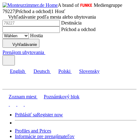
A brand of
Mediengruppe
79227
|
Príchod a odchod
|
1 Hosť
Vyhľadávanie podľa mesta alebo ubytovania
Destinácia
Príchod a odchod
Hostia
Vyhľadávanie
Prenájom ubytovania
English
Deutsch
Polski
Slovensky
Zoznam miest
Poznámkový blok
Prihlásiť sa
Register now
Profiles and Prices
Informácie pre prenajímateľov