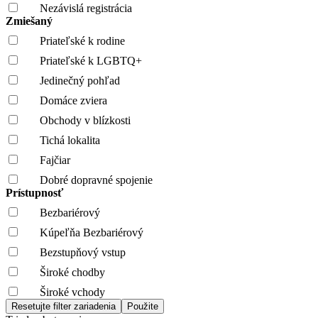
Nezávislá registrácia
Zmiešaný
Priateľské k rodine
Priateľské k LGBTQ+
Jedinečný pohľad
Domáce zviera
Obchody v blízkosti
Tichá lokalita
Fajčiar
Dobré dopravné spojenie
Prístupnosť
Bezbariérový
Kúpeľňa Bezbariérový
Bezstupňový vstup
Široké chodby
Široké vchody