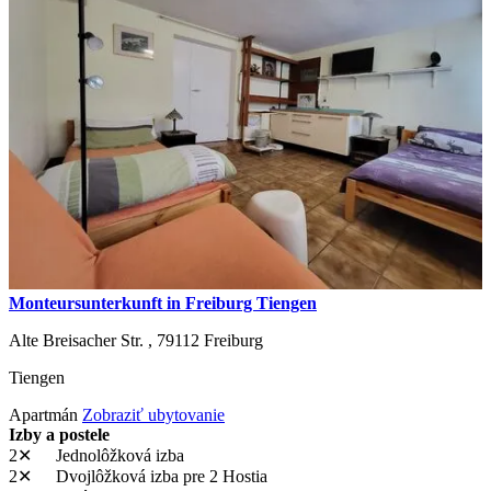
Monteursunterkunft in Freiburg Tiengen
Alte Breisacher Str. ,
79112
Freiburg
Tiengen
Apartmán
Zobraziť ubytovanie
Izby a postele
2✕
Jednolôžková izba
2✕
Dvojlôžková izba
pre 2 Hostia