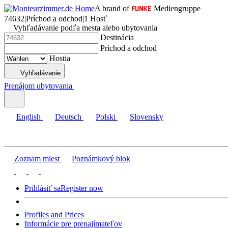
A brand of
Mediengruppe
74632
|
Príchod a odchod
|
1 Hosť
Vyhľadávanie podľa mesta alebo ubytovania
Destinácia
Príchod a odchod
Hostia
Vyhľadávanie
Prenájom ubytovania
English
Deutsch
Polski
Slovensky
Zoznam miest
Poznámkový blok
Prihlásiť sa
Register now
Profiles and Prices
Informácie pre prenajímateľov