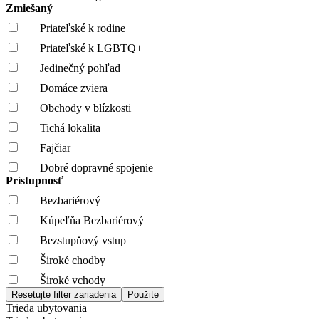
Zmiešaný
Priateľské k rodine
Priateľské k LGBTQ+
Jedinečný pohľad
Domáce zviera
Obchody v blízkosti
Tichá lokalita
Fajčiar
Dobré dopravné spojenie
Prístupnosť
Bezbariérový
Kúpeľňa Bezbariérový
Bezstupňový vstup
Široké chodby
Široké vchody
Trieda ubytovania