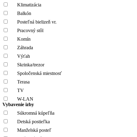
Klimatizácia
Balkón
Posteľná bielizeň vr.
Pracovný stôl
Komín
Záhrada
Výťah
Skrinka/trezor
Spoločenská miestnosť
Terasa
TV
W-LAN
Vybavenie izby
Súkromná kúpeľňa
Detská postieľka
Manželská posteľ