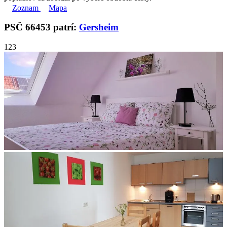
Zoznam
Mapa
PSČ 66453 patrí:
Gersheim
1
2
3