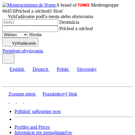
A brand of
Mediengruppe
66453
|
Príchod a odchod
|
1 Hosť
Vyhľadávanie podľa mesta alebo ubytovania
Destinácia
Príchod a odchod
Hostia
Vyhľadávanie
Prenájom ubytovania
English
Deutsch
Polski
Slovensky
Zoznam miest
Poznámkový blok
Prihlásiť sa
Register now
Profiles and Prices
Informácie pre prenajímateľov