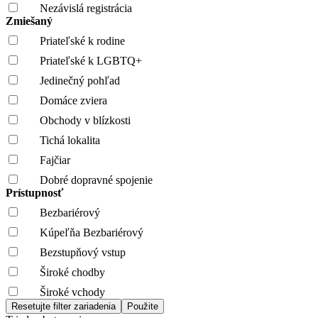
Nezávislá registrácia
Zmiešaný
Priateľské k rodine
Priateľské k LGBTQ+
Jedinečný pohľad
Domáce zviera
Obchody v blízkosti
Tichá lokalita
Fajčiar
Dobré dopravné spojenie
Prístupnosť
Bezbariérový
Kúpeľňa Bezbariérový
Bezstupňový vstup
Široké chodby
Široké vchody