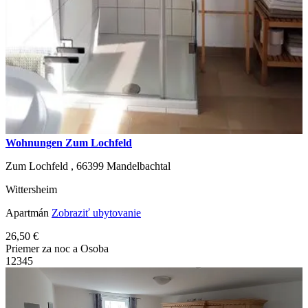
Wohnungen Zum Lochfeld
Zum Lochfeld ,
66399
Mandelbachtal
Wittersheim
Apartmán
Zobraziť ubytovanie
26,50 €
Priemer za noc a Osoba
1
2
3
4
5