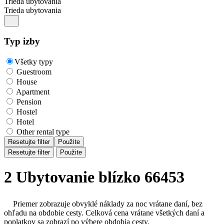
Trieda ubytovania
Trieda ubytovania
Typ izby
Všetky typy
Guestroom
House
Apartment
Pension
Hostel
Hotel
Other rental type
Resetujte filter
Použite
Resetujte filter
Použite
2 Ubytovanie blízko 66453
Priemer zobrazuje obvyklé náklady za noc vrátane daní, bez
ohľadu na obdobie cesty. Celková cena vrátane všetkých daní a
poplatkov sa zobrazí po výbere obdobia cesty.