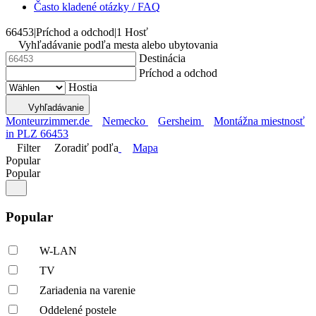
Často kladené otázky / FAQ
66453
|
Príchod a odchod
|
1 Hosť
Vyhľadávanie podľa mesta alebo ubytovania
Destinácia
Príchod a odchod
Hostia
Vyhľadávanie
Monteurzimmer.de
Nemecko
Gersheim
Montážna miestnosť
in PLZ 66453
Filter
Zoradiť podľa
Mapa
Popular
Popular
Popular
W-LAN
TV
Zariadenia na varenie
Oddelené postele