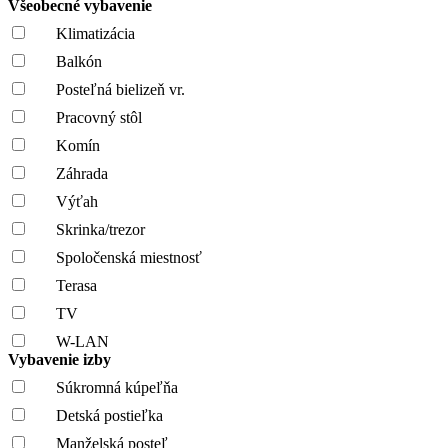
Všeobecné vybavenie
Klimatizácia
Balkón
Posteľná bielizeň vr.
Pracovný stôl
Komín
Záhrada
Výťah
Skrinka/trezor
Spoločenská miestnosť
Terasa
TV
W-LAN
Vybavenie izby
Súkromná kúpeľňa
Detská postieľka
Manželská posteľ