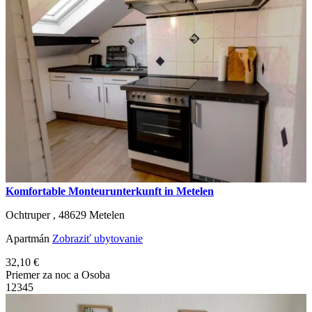
Komfortable Monteurunterkunft in Metelen
Ochtruper ,
48629
Metelen
Apartmán
Zobraziť ubytovanie
32,10 €
Priemer za noc a Osoba
1
2
3
4
5