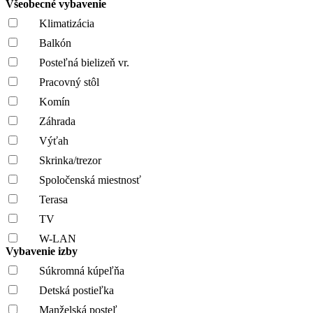
Všeobecné vybavenie
Klimatizácia
Balkón
Posteľná bielizeň vr.
Pracovný stôl
Komín
Záhrada
Výťah
Skrinka/trezor
Spoločenská miestnosť
Terasa
TV
W-LAN
Vybavenie izby
Súkromná kúpeľňa
Detská postieľka
Manželská posteľ