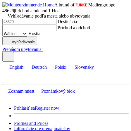
A brand of
Mediengruppe
48629
|
Príchod a odchod
|
1 Hosť
Vyhľadávanie podľa mesta alebo ubytovania
Destinácia
Príchod a odchod
Hostia
Vyhľadávanie
Prenájom ubytovania
English
Deutsch
Polski
Slovensky
Zoznam miest
Poznámkový blok
Prihlásiť sa
Register now
Profiles and Prices
Informácie pre prenajímateľov