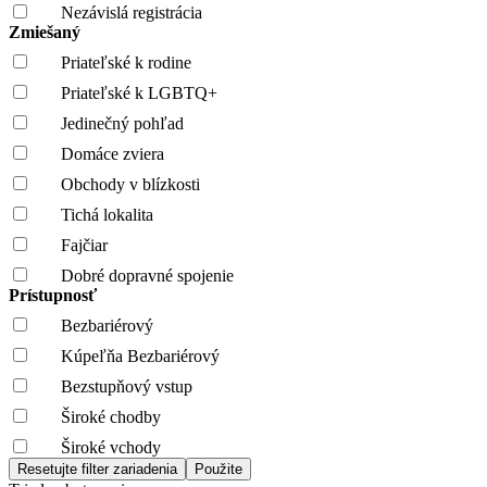
Nezávislá registrácia
Zmiešaný
Priateľské k rodine
Priateľské k LGBTQ+
Jedinečný pohľad
Domáce zviera
Obchody v blízkosti
Tichá lokalita
Fajčiar
Dobré dopravné spojenie
Prístupnosť
Bezbariérový
Kúpeľňa Bezbariérový
Bezstupňový vstup
Široké chodby
Široké vchody