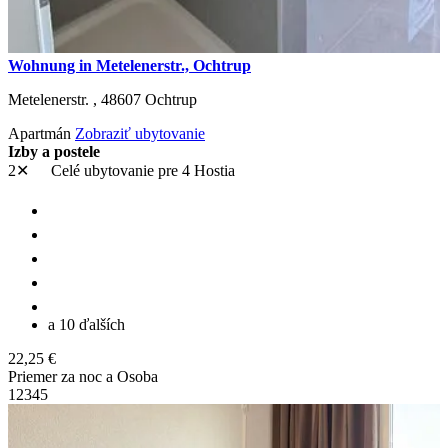
Wohnung in Metelenerstr., Ochtrup
Metelenerstr. ,
48607
Ochtrup
Apartmán
Zobraziť ubytovanie
Izby a postele
2✕
Celé ubytovanie
pre 4 Hostia
a 10 ďalších
22,25 €
Priemer za noc a Osoba
1
2
3
4
5