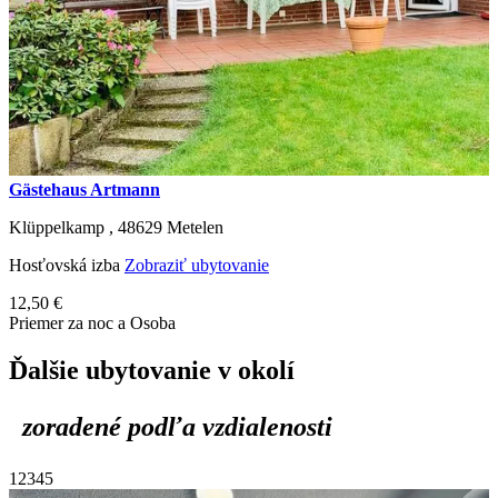
Gästehaus Artmann
Klüppelkamp ,
48629
Metelen
Hosťovská izba
Zobraziť ubytovanie
12,50 €
Priemer za noc a Osoba
Ďalšie ubytovanie v okolí
zoradené podľa vzdialenosti
1
2
3
4
5