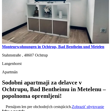
Monteurwohnungen in Ochtrup, Bad Bentheim und Metelen
Stahmstraße ,
48607
Ochtrup
Langenhorst
Apartmán
Sodobni apartmaji za delavce v
Ochtrupu, Bad Bentheimu in Metelenu –
popolnoma opremljeni!
Prenájom len pre obchodných cestujúcich.
Zobraziť ubytovanie