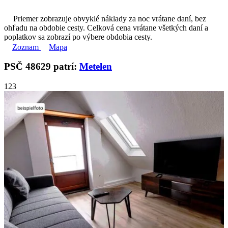
Priemer zobrazuje obvyklé náklady za noc vrátane daní, bez
ohľadu na obdobie cesty. Celková cena vrátane všetkých daní a
poplatkov sa zobrazí po výbere obdobia cesty.
Zoznam
Mapa
PSČ 48629 patrí:
Metelen
1
2
3