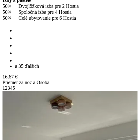
Izby a postele
50✕
Dvojlôžková izba
pre 2 Hostia
50✕
Spoločná izba
pre 4 Hostia
50✕
Celé ubytovanie
pre 6 Hostia
a 35 ďalších
16,67 €
Priemer za noc a Osoba
1
2
3
4
5