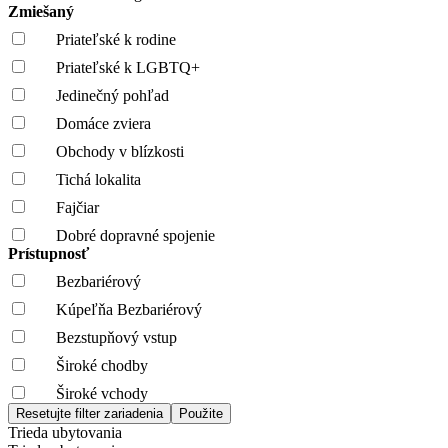
Zmiešaný
Priateľské k rodine
Priateľské k LGBTQ+
Jedinečný pohľad
Domáce zviera
Obchody v blízkosti
Tichá lokalita
Fajčiar
Dobré dopravné spojenie
Prístupnosť
Bezbariérový
Kúpeľňa Bezbariérový
Bezstupňový vstup
Široké chodby
Široké vchody
Trieda ubytovania