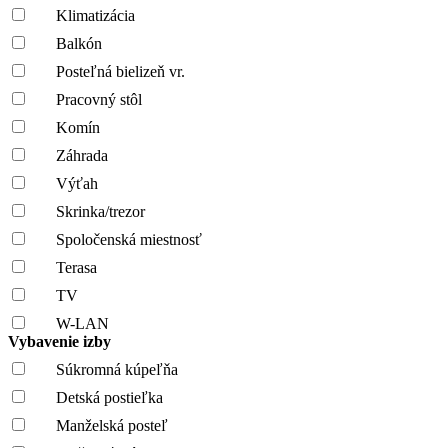
Klimatizácia
Balkón
Posteľná bielizeň vr.
Pracovný stôl
Komín
Záhrada
Výťah
Skrinka/trezor
Spoločenská miestnosť
Terasa
TV
W-LAN
Vybavenie izby
Súkromná kúpeľňa
Detská postieľka
Manželská posteľ