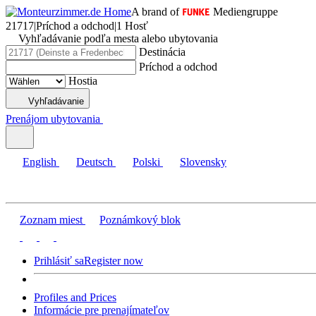
A brand of
Mediengruppe
21717
|
Príchod a odchod
|
1 Hosť
Vyhľadávanie podľa mesta alebo ubytovania
Destinácia
Príchod a odchod
Hostia
Vyhľadávanie
Prenájom ubytovania
English
Deutsch
Polski
Slovensky
Zoznam miest
Poznámkový blok
Prihlásiť sa
Register now
Profiles and Prices
Informácie pre prenajímateľov