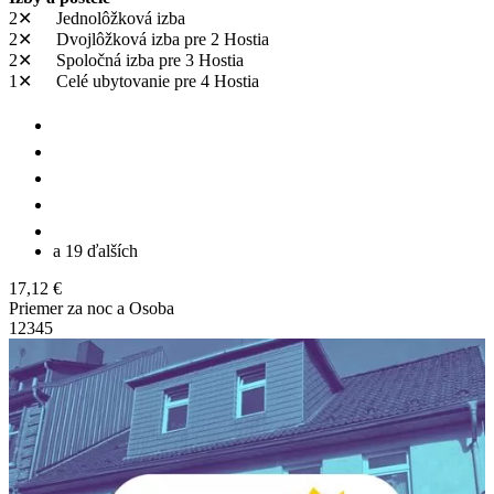
2✕
Jednolôžková izba
2✕
Dvojlôžková izba
pre 2 Hostia
2✕
Spoločná izba
pre 3 Hostia
1✕
Celé ubytovanie
pre 4 Hostia
a 19 ďalších
17,12 €
Priemer za noc a Osoba
1
2
3
4
5