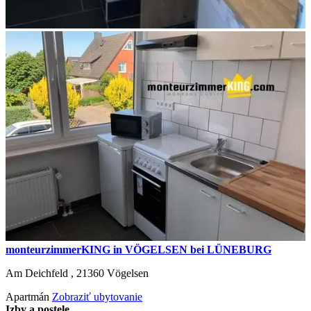
monteurzimmerKING in VÖGELSEN bei LÜNEBURG
Am Deichfeld ,
21360
Vögelsen
Apartmán
Zobraziť ubytovanie
Izby a postele