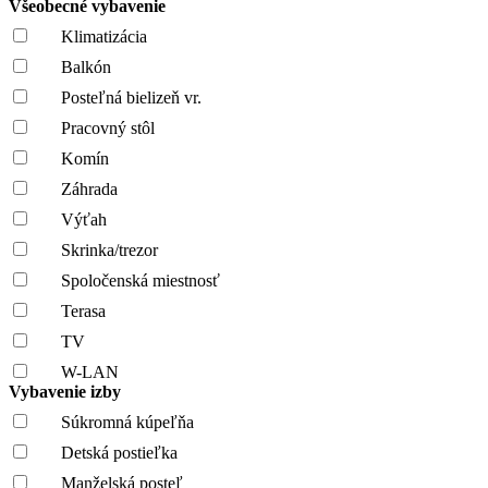
Všeobecné vybavenie
Klimatizácia
Balkón
Posteľná bielizeň vr.
Pracovný stôl
Komín
Záhrada
Výťah
Skrinka/trezor
Spoločenská miestnosť
Terasa
TV
W-LAN
Vybavenie izby
Súkromná kúpeľňa
Detská postieľka
Manželská posteľ