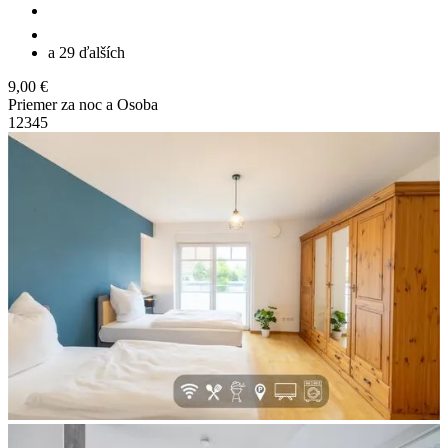
a 29 ďalších
9,00 €
Priemer za noc a Osoba
1
2
3
4
5