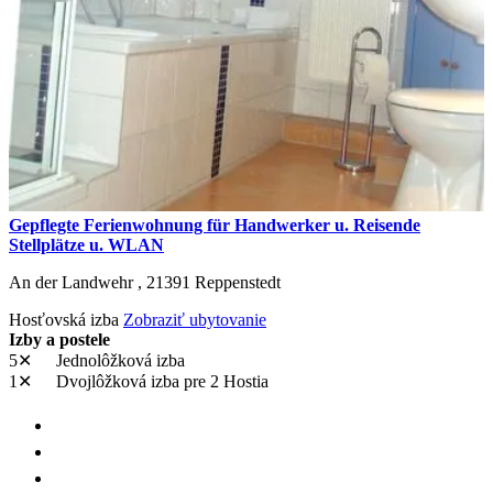
Gepflegte Ferienwohnung für Handwerker u. Reisende
Stellplätze u. WLAN
An der Landwehr ,
21391
Reppenstedt
Hosťovská izba
Zobraziť ubytovanie
Izby a postele
5✕
Jednolôžková izba
1✕
Dvojlôžková izba
pre 2 Hostia