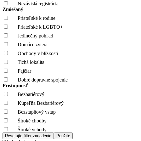
Nezávislá registrácia
Zmiešaný
Priateľské k rodine
Priateľské k LGBTQ+
Jedinečný pohľad
Domáce zviera
Obchody v blízkosti
Tichá lokalita
Fajčiar
Dobré dopravné spojenie
Prístupnosť
Bezbariérový
Kúpeľňa Bezbariérový
Bezstupňový vstup
Široké chodby
Široké vchody