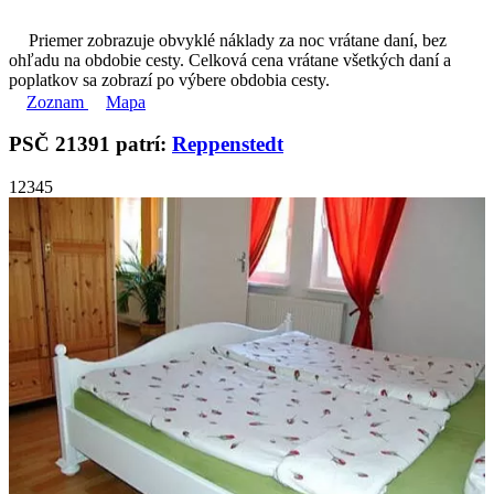
Priemer zobrazuje obvyklé náklady za noc vrátane daní, bez
ohľadu na obdobie cesty. Celková cena vrátane všetkých daní a
poplatkov sa zobrazí po výbere obdobia cesty.
Zoznam
Mapa
PSČ 21391 patrí:
Reppenstedt
1
2
3
4
5