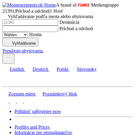
A brand of
Mediengruppe
21391
|
Príchod a odchod
|
1 Hosť
Vyhľadávanie podľa mesta alebo ubytovania
Destinácia
Príchod a odchod
Hostia
Vyhľadávanie
Prenájom ubytovania
English
Deutsch
Polski
Slovensky
Zoznam miest
Poznámkový blok
Prihlásiť sa
Register now
Profiles and Prices
Informácie pre prenajímateľov