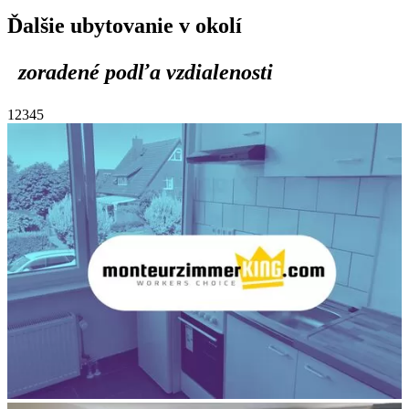
Ďalšie ubytovanie v okolí
zoradené podľa vzdialenosti
1
2
3
4
5