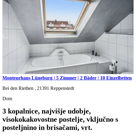
Monteurhaus Lüneburg | 5 Zimmer | 2 Bäder | 10 Einzelbetten
Bei den Riethen ,
21391
Reppenstedt
Dom
3 kopalnice, najvišje udobje,
visokokakovostne postelje, vključno s
posteljnino in brisačami, vrt.