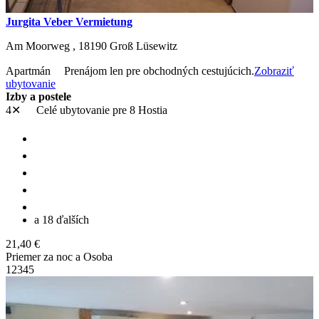
Jurgita Veber Vermietung
Am Moorweg ,
18190
Groß Lüsewitz
Apartmán
Prenájom len pre obchodných cestujúcich.
Zobraziť
ubytovanie
Izby a postele
4✕
Celé ubytovanie
pre 8 Hostia
a 18 ďalších
21,40 €
Priemer za noc a Osoba
1
2
3
4
5