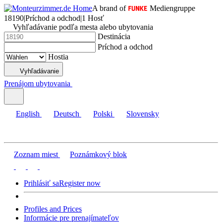
A brand of
Mediengruppe
18190
|
Príchod a odchod
|
1 Hosť
Vyhľadávanie podľa mesta alebo ubytovania
Destinácia
Príchod a odchod
Hostia
Vyhľadávanie
Prenájom ubytovania
English
Deutsch
Polski
Slovensky
Zoznam miest
Poznámkový blok
Prihlásiť sa
Register now
Profiles and Prices
Informácie pre prenajímateľov