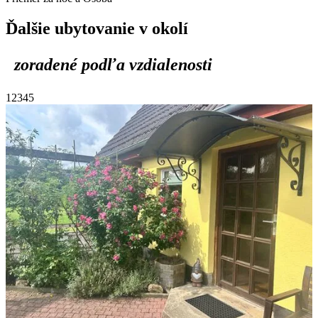
Ďalšie ubytovanie v okolí
zoradené podľa vzdialenosti
1
2
3
4
5