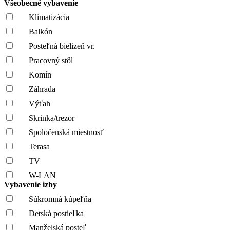
Všeobecné vybavenie
Klimatizácia
Balkón
Posteľná bielizeň vr.
Pracovný stôl
Komín
Záhrada
Výťah
Skrinka/trezor
Spoločenská miestnosť
Terasa
TV
W-LAN
Vybavenie izby
Súkromná kúpeľňa
Detská postieľka
Manželská posteľ