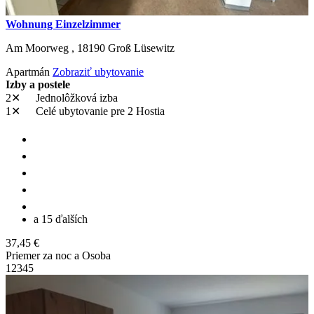
Wohnung Einzelzimmer
Am Moorweg ,
18190
Groß Lüsewitz
Apartmán
Zobraziť ubytovanie
Izby a postele
2✕
Jednolôžková izba
1✕
Celé ubytovanie
pre 2 Hostia
a 15 ďalších
37,45 €
Priemer za noc a Osoba
1
2
3
4
5