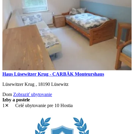
Haus Lüsewitzer Krug - CARBÄK Monteurshaus
Lüsewitzer Krug ,
18190
Lüsewitz
Dom
Zobraziť ubytovanie
Izby a postele
1✕
Celé ubytovanie
pre 10 Hostia