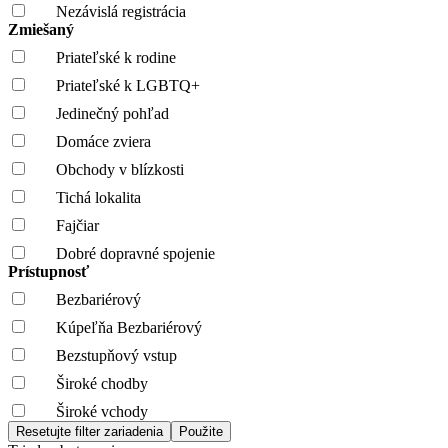
Nezávislá registrácia
Zmiešaný
Priateľské k rodine
Priateľské k LGBTQ+
Jedinečný pohľad
Domáce zviera
Obchody v blízkosti
Tichá lokalita
Fajčiar
Dobré dopravné spojenie
Prístupnosť
Bezbariérový
Kúpeľňa Bezbariérový
Bezstupňový vstup
Široké chodby
Široké vchody