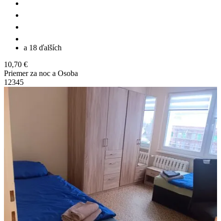
a 18 ďalších
10,70 €
Priemer za noc a Osoba
1
2
3
4
5