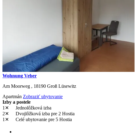
Wohnung Veber
Am Moorweg ,
18190
Groß Lüsewitz
Apartmán
Zobraziť ubytovanie
Izby a postele
1✕
Jednolôžková izba
2✕
Dvojlôžková izba
pre 2 Hostia
1✕
Celé ubytovanie
pre 5 Hostia