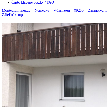
Často kladené otázky / FAQ
Monteurzimmer.de
Nemecko
Vöhringen
89269
Zimmerverm
Zdieľať vstup