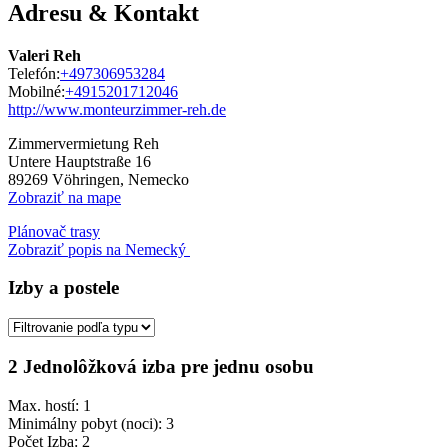
Adresu & Kontakt
Valeri Reh
Telefón:
+497306953284
Mobilné:
+4915201712046
http://www.monteurzimmer-reh.de
Zimmervermietung Reh
Untere Hauptstraße 16
89269
Vöhringen, Nemecko
Zobraziť na mape
Plánovač trasy
Zobraziť popis na Nemecký
Izby a postele
2 Jednolôžková izba pre jednu osobu
Max. hostí: 1
Minimálny pobyt (noci): 3
Počet Izba: 2