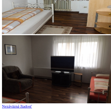
Nezáväzná žiadosť