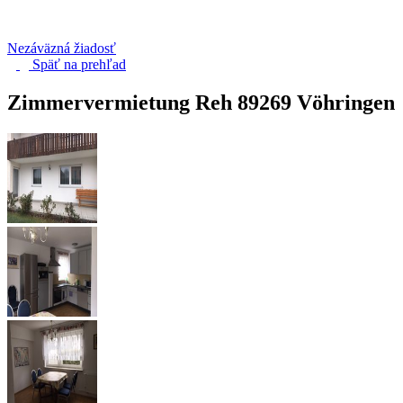
Nezáväzná žiadosť
Späť na
prehľad
Zimmervermietung Reh
89269 Vöhringen