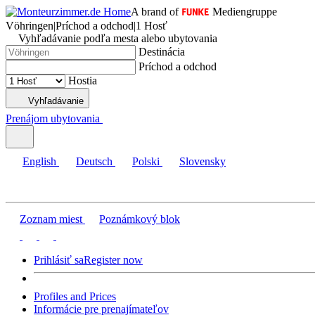
A brand of
Mediengruppe
Vöhringen
|
Príchod a odchod
|
1 Hosť
Vyhľadávanie podľa mesta alebo ubytovania
Destinácia
Príchod a odchod
Hostia
Vyhľadávanie
Prenájom ubytovania
English
Deutsch
Polski
Slovensky
Zoznam miest
Poznámkový blok
Prihlásiť sa
Register now
Profiles and Prices
Informácie pre prenajímateľov