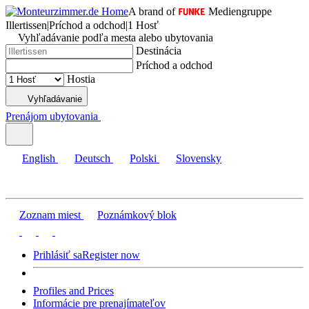
A brand of
Mediengruppe
Illertissen
|
Príchod a odchod
|
1 Hosť
Vyhľadávanie podľa mesta alebo ubytovania
Destinácia
Príchod a odchod
Hostia
Vyhľadávanie
Prenájom ubytovania
English
Deutsch
Polski
Slovensky
Zoznam miest
Poznámkový blok
Prihlásiť sa
Register now
Profiles and Prices
Informácie pre prenajímateľov