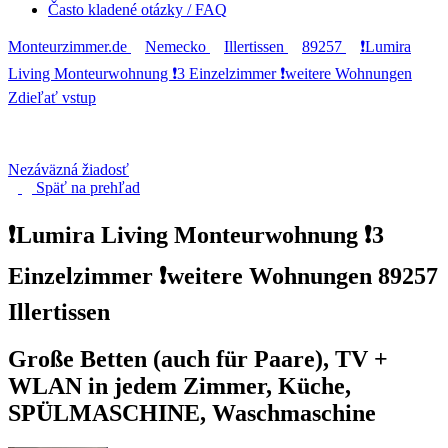
Často kladené otázky / FAQ
Monteurzimmer.de
Nemecko
Illertissen
89257
❗️Lumira
Living Monteurwohnung ❗️3 Einzelzimmer ❗️weitere Wohnungen
Zdieľať vstup
Nezáväzná žiadosť
Späť na
prehľad
❗️Lumira Living Monteurwohnung ❗️3
Einzelzimmer ❗️weitere Wohnungen
89257
Illertissen
Große Betten (auch für Paare), TV +
WLAN in jedem Zimmer, Küche,
SPÜLMASCHINE, Waschmaschine