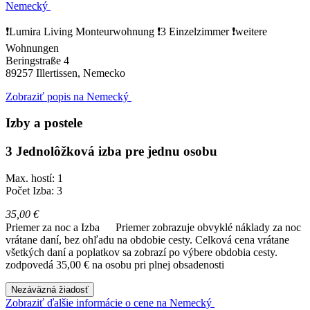
Nemecký
❗️Lumira Living Monteurwohnung ❗️3 Einzelzimmer ❗️weitere
Wohnungen
Beringstraße 4
89257
Illertissen, Nemecko
Zobraziť popis na Nemecký
Izby a postele
3 Jednolôžková izba pre jednu osobu
Max. hostí: 1
Počet Izba: 3
35,00 €
Priemer za noc a Izba
Priemer zobrazuje obvyklé náklady za noc
vrátane daní, bez ohľadu na obdobie cesty. Celková cena vrátane
všetkých daní a poplatkov sa zobrazí po výbere obdobia cesty.
zodpovedá 35,00 € na osobu pri plnej obsadenosti
Nezáväzná žiadosť
Zobraziť ďalšie informácie o cene na Nemecký