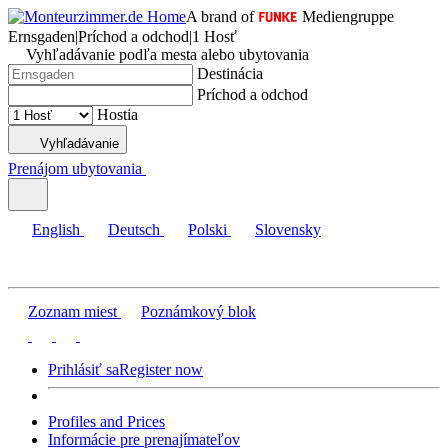
A brand of
Mediengruppe
Ernsgaden
|
Príchod a odchod
|
1 Hosť
Vyhľadávanie podľa mesta alebo ubytovania
Destinácia
Príchod a odchod
Hostia
Vyhľadávanie
Prenájom ubytovania
English
Deutsch
Polski
Slovensky
Zoznam miest
Poznámkový blok
Prihlásiť sa
Register now
Profiles and Prices
Informácie pre prenajímateľov