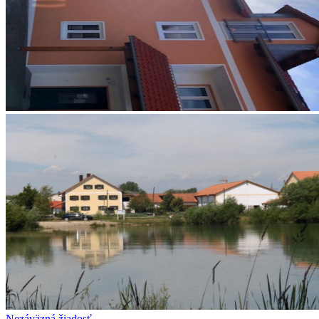
Nezáväzná žiadosť