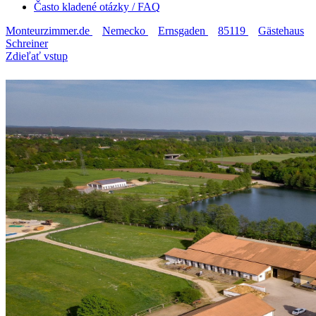
Často kladené otázky / FAQ
Monteurzimmer.de
Nemecko
Ernsgaden
85119
Gästehaus
Schreiner
Zdieľať vstup