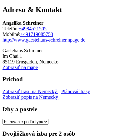
Adresu & Kontakt
Angelika Schreiner
Telefón:
+4984521505
Mobilné:
+491719085753
http://www.gaestehaus-schreiner.npage.de
Gästehaus Schreiner
Im Chai 1
85119
Ernsgaden, Nemecko
Zobraziť na mape
Príchod
Zobraziť trasu na Nemecký
Plánovač trasy
Zobraziť popis na Nemecký
Izby a postele
Dvojlôžková izba pre 2 osôb