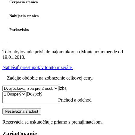
Čerpacia stanica
Nabíjacia stanica
Parkovisko
—
Toto ubytovanie privítalo nájomníkov na Monteurzimmer.de od
19.01.2013.
Nahlásiť priestupok v tomto inzeráte
Zadajte obdobie na zobrazenie celkovej ceny.
Izba
Dospelý
Príchod a odchod
Nezáväzná žiadosť
Rezervácia sa uskutočňuje priamo s prenajímateľom.
Zariaďovanie