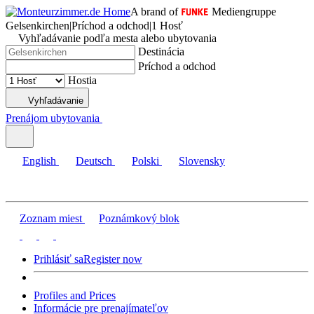
A brand of
Mediengruppe
Gelsenkirchen
|
Príchod a odchod
|
1 Hosť
Vyhľadávanie podľa mesta alebo ubytovania
Destinácia
Príchod a odchod
Hostia
Vyhľadávanie
Prenájom ubytovania
English
Deutsch
Polski
Slovensky
Zoznam miest
Poznámkový blok
Prihlásiť sa
Register now
Profiles and Prices
Informácie pre prenajímateľov