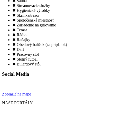
✖ Sauna
✖ Streamovacie služby
✖ Hygienické výrobky
✖ Skrinka/trezor
✖ Spoločenská miestnosť
✖ Zariadenie na grilovanie
✖ Terasa
✖ Rádio
✖ Raňajky
✖ Obedový balíček (za príplatok)
✖ Dart
✖ Pracovný stôl
✖ Stolný futbal
✖ Biliardový stôl
Social Media
Zobraziť na mape
NAŠE PORTÁLY