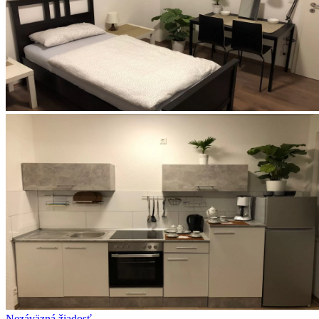
Nezáväzná žiadosť