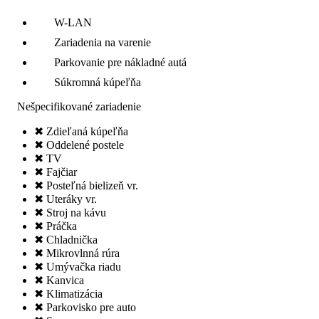
W-LAN
Zariadenia na varenie
Parkovanie pre nákladné autá
Súkromná kúpeľňa
Nešpecifikované zariadenie
✖ Zdieľaná kúpeľňa
✖ Oddelené postele
✖ TV
✖ Fajčiar
✖ Posteľná bielizeň vr.
✖ Uteráky vr.
✖ Stroj na kávu
✖ Práčka
✖ Chladnička
✖ Mikrovlnná rúra
✖ Umývačka riadu
✖ Kanvica
✖ Klimatizácia
✖ Parkovisko pre auto