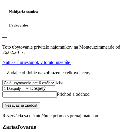
Nabíjacia stanica
Parkovisko
—
Toto ubytovanie privítalo nájomníkov na Monteurzimmer.de od
26.02.2017.
Nahlásiť priestupok v tomto inzeráte
Zadajte obdobie na zobrazenie celkovej ceny.
Izba
Dospelý
Príchod a odchod
Nezáväzná žiadosť
Rezervácia sa uskutočňuje priamo s prenajímateľom.
Zariaďovanie