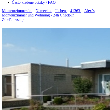
Často kladené otázky / FAQ
Monteurzimmer.de
Nemecko
Jüchen
41363
Alex´s
Monteurzimmer und Wohnung - 24h Check-In
Zdieľať vstup