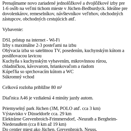
Prenajímame novo zariadené jednolôžkové a dvojlôžkové izby pre
1-6 osôb na veľmi tichom mieste v Jüchen-Bedburdyck. Ideálne pre
dovolenkárov, remeselníkov, návštevníkov veľtrhov, obchodných
zástupcov, obchodných cestujúcich atď.
Vybavenie:
DSL prístup na internet - Wi-Fi
Izby s maximálne 2-3 posteľami na izbu
Obývacia izba so satelitnou TV, posedením, kuchynským kútom a
posilňovacou lavicou
Kuchyňa s kuchynským vybavením, mikrovlnnou rúrou,
chladničkou, kávovarom, hriankovačom a riadom
Kúpeľňa so sprchovacím kútom a WC
Súkromný vchod
Celková rozloha približne 80 m²
Diaľnica A46 je vzdialená 4 minúty jazdy autom.
Priemyselný park Jüchen (3M, POLO atď. cca 3 km)
Výstavisko v Düsseldorfe cca. 29 km
Elektrárne Grevenbroich-Frimmersdorf, -Neurath a Bergheim-
Niederaußem (cca 8 km až 19 km)
Do centier miest ako Jüchen, Grevenbroich, Neuss,