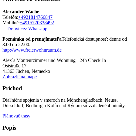
Alexander Wache
Telefón:
+4921814766847
Mobilné:
+4915770338492
Dopyt cez Whatsapp
Poznámka od prenajímateľa
Telefonická dostupnosť: denne od
8:00 do 22:00.
http://www.freierwohnraum.de
Alex´s Monteurzimmer und Wohnung - 24h Check-In
Oststraße 17
41363
Jüchen, Nemecko
Zobraziť na mape
Príchod
Diaľničné spojenia v smeroch na Mönchengladbach, Neuss,
Düsseldorf, Bedburg a Kolín nad Rýnom sú vzdialené 4 minúty.
Plánovač trasy
Popis