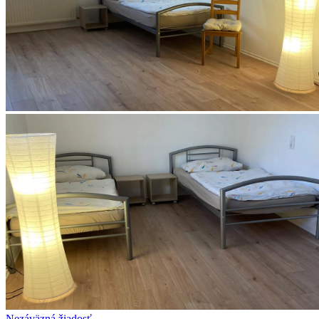
Nezáväzná žiadosť