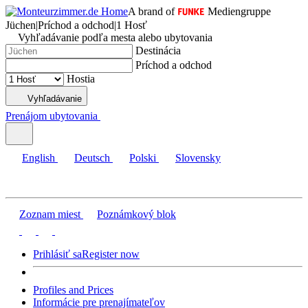
A brand of
Mediengruppe
Jüchen
|
Príchod a odchod
|
1 Hosť
Vyhľadávanie podľa mesta alebo ubytovania
Destinácia
Príchod a odchod
Hostia
Vyhľadávanie
Prenájom ubytovania
English
Deutsch
Polski
Slovensky
Zoznam miest
Poznámkový blok
Prihlásiť sa
Register now
Profiles and Prices
Informácie pre prenajímateľov