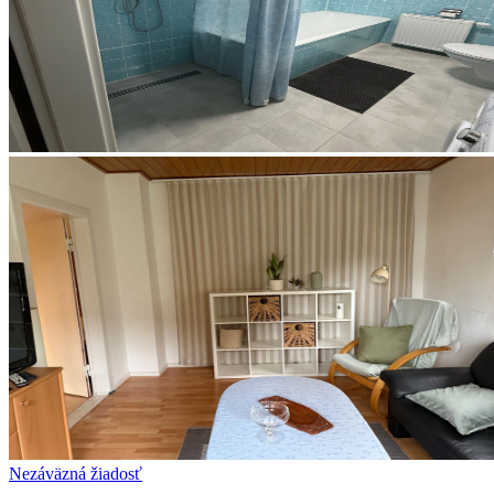
Nezáväzná žiadosť