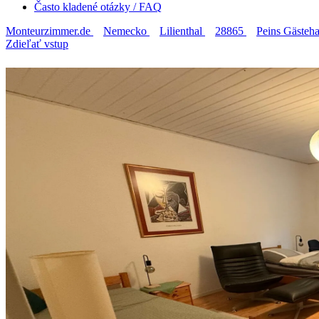
Často kladené otázky / FAQ
Monteurzimmer.de
Nemecko
Lilienthal
28865
Peins Gästeh
Zdieľať vstup