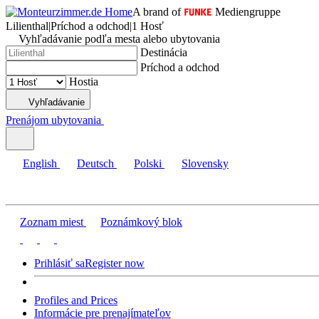
A brand of
Mediengruppe
Lilienthal
|
Príchod a odchod
|
1 Hosť
Vyhľadávanie podľa mesta alebo ubytovania
Destinácia
Príchod a odchod
Hostia
Vyhľadávanie
Prenájom ubytovania
English
Deutsch
Polski
Slovensky
Zoznam miest
Poznámkový blok
Prihlásiť sa
Register now
Profiles and Prices
Informácie pre prenajímateľov