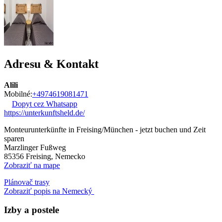
Adresu & Kontakt
Alili
Mobilné:
+4974619081471
Dopyt cez Whatsapp
https://unterkunftsheld.de/
Monteurunterkünfte in Freising/München - jetzt buchen und Zeit
sparen
Marzlinger Fußweg
85356
Freising, Nemecko
Zobraziť na mape
Plánovač trasy
Zobraziť popis na Nemecký
Izby a postele