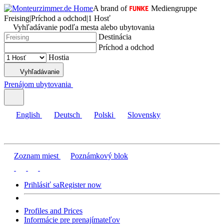
A brand of
Mediengruppe
Freising
|
Príchod a odchod
|
1 Hosť
Vyhľadávanie podľa mesta alebo ubytovania
Destinácia
Príchod a odchod
Hostia
Vyhľadávanie
Prenájom ubytovania
English
Deutsch
Polski
Slovensky
Zoznam miest
Poznámkový blok
Prihlásiť sa
Register now
Profiles and Prices
Informácie pre prenajímateľov