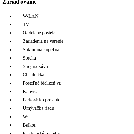
Zariaďovanie
W-LAN
TV
Oddelené postele
Zariadenia na varenie
Súkromná kúpeľňa
Sprcha
Stroj na kávu
Chladnička
Posteľná bielizeň vr.
Kanvica
Parkovisko pre auto
Umývačka riadu
WC
Balkón
Kuchynské potreby