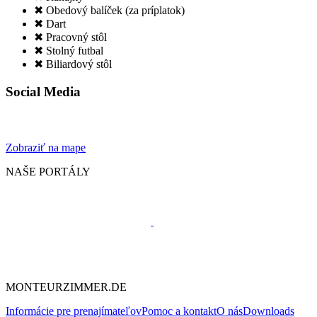
✖ Obedový balíček (za príplatok)
✖ Dart
✖ Pracovný stôl
✖ Stolný futbal
✖ Biliardový stôl
Social Media
Zobraziť na mape
NAŠE PORTÁLY
MONTEURZIMMER.DE
Informácie pre prenajímateľov
Pomoc a kontakt
O nás
Downloads