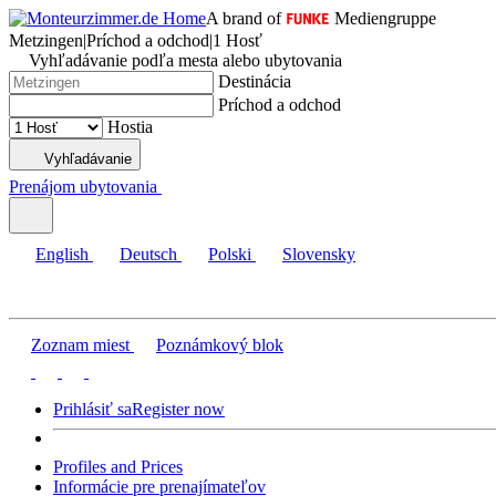
A brand of
Mediengruppe
Metzingen
|
Príchod a odchod
|
1 Hosť
Vyhľadávanie podľa mesta alebo ubytovania
Destinácia
Príchod a odchod
Hostia
Vyhľadávanie
Prenájom ubytovania
English
Deutsch
Polski
Slovensky
Zoznam miest
Poznámkový blok
Prihlásiť sa
Register now
Profiles and Prices
Informácie pre prenajímateľov