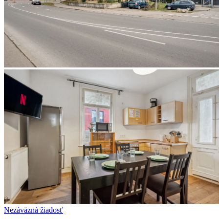
Nezáväzná žiadosť