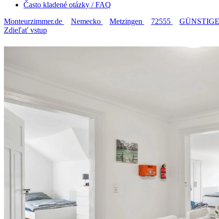
Často kladené otázky / FAQ
Monteurzimmer.de
Nemecko
Metzingen
72555
GÜNSTIGE M
Zdieľať vstup