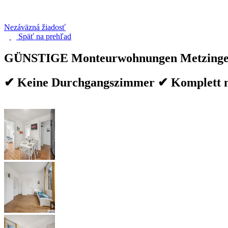
Nezáväzná žiadosť
Späť na
prehľad
GÜNSTIGE Monteurwohnungen Metzinge
✔ Keine Durchgangszimmer ✔ Komplett mö