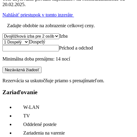
20.02.2025.
Nahlásiť priestupok v tomto inzeráte
Zadajte obdobie na zobrazenie celkovej ceny.
Izba
Dospelý
Príchod a odchod
Minimálna doba prenájmu: 14 nocí
Nezáväzná žiadosť
Rezervácia sa uskutočňuje priamo s prenajímateľom.
Zariaďovanie
W-LAN
TV
Oddelené postele
Zariadenia na varenie