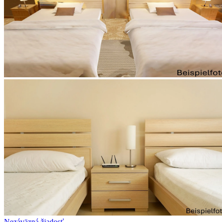
Nezáväzná žiadosť