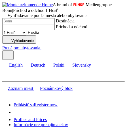
A brand of
Mediengruppe
Bonn
|
Príchod a odchod
|
1 Hosť
Vyhľadávanie podľa mesta alebo ubytovania
Destinácia
Príchod a odchod
Hostia
Vyhľadávanie
Prenájom ubytovania
English
Deutsch
Polski
Slovensky
Zoznam miest
Poznámkový blok
Prihlásiť sa
Register now
Profiles and Prices
Informácie pre prenajímateľov