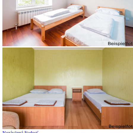
Nezáväzná žiadosť