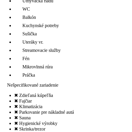
Umývačka riadu
WC
Balkón
Kuchynské potreby
Sušička
Uteráky vr.
Streamovacie služby
Fén
Mikrovlnná rúra
Práčka
Nešpecifikované zariadenie
✖ Zdieľaná kúpeľňa
✖ Fajčiar
✖ Klimatizácia
✖ Parkovanie pre nákladné autá
✖ Sauna
✖ Hygienické výrobky
✖ Skrinka/trezor