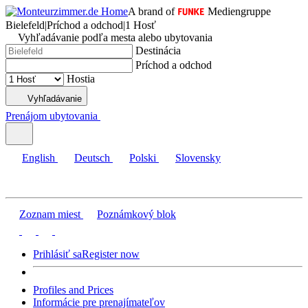
A brand of
Mediengruppe
Bielefeld
|
Príchod a odchod
|
1 Hosť
Vyhľadávanie podľa mesta alebo ubytovania
Destinácia
Príchod a odchod
Hostia
Vyhľadávanie
Prenájom ubytovania
English
Deutsch
Polski
Slovensky
Zoznam miest
Poznámkový blok
Prihlásiť sa
Register now
Profiles and Prices
Informácie pre prenajímateľov