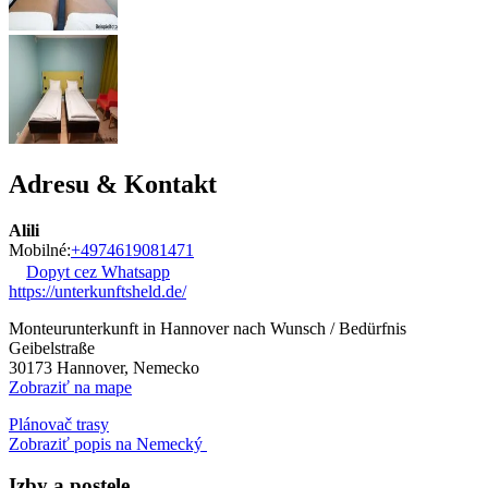
Adresu & Kontakt
Alili
Mobilné:
+4974619081471
Dopyt cez Whatsapp
https://unterkunftsheld.de/
Monteurunterkunft in Hannover nach Wunsch / Bedürfnis
Geibelstraße
30173
Hannover, Nemecko
Zobraziť na mape
Plánovač trasy
Zobraziť popis na Nemecký
Izby a postele