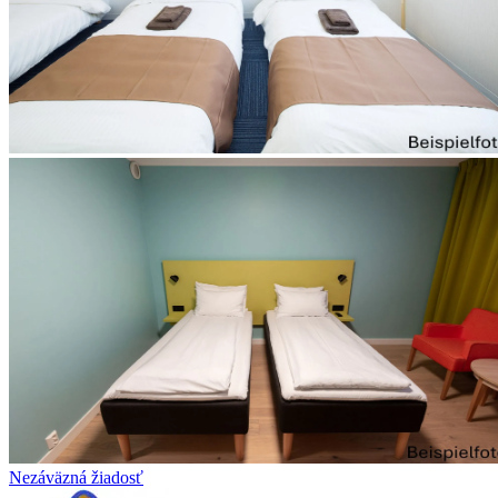
Nezáväzná žiadosť