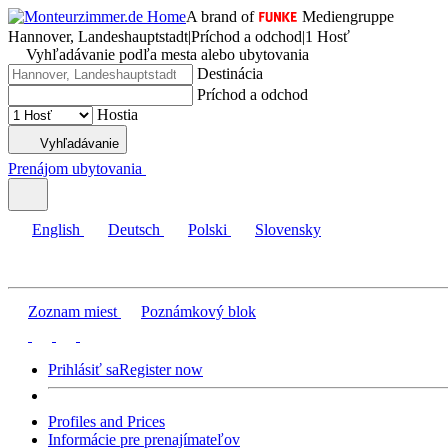
A brand of
Mediengruppe
Hannover, Landeshauptstadt
|
Príchod a odchod
|
1 Hosť
Vyhľadávanie podľa mesta alebo ubytovania
Destinácia
Príchod a odchod
Hostia
Vyhľadávanie
Prenájom ubytovania
English
Deutsch
Polski
Slovensky
Zoznam miest
Poznámkový blok
Prihlásiť sa
Register now
Profiles and Prices
Informácie pre prenajímateľov