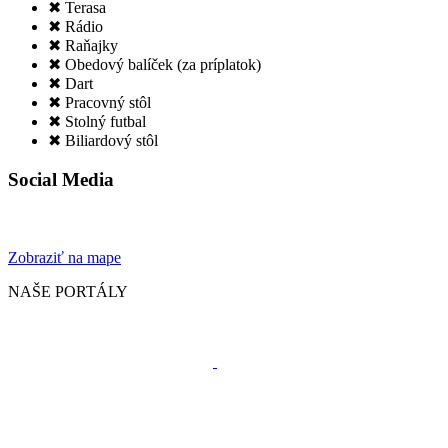
✖ Terasa
✖ Rádio
✖ Raňajky
✖ Obedový balíček (za príplatok)
✖ Dart
✖ Pracovný stôl
✖ Stolný futbal
✖ Biliardový stôl
Social Media
Zobraziť na mape
NAŠE PORTÁLY