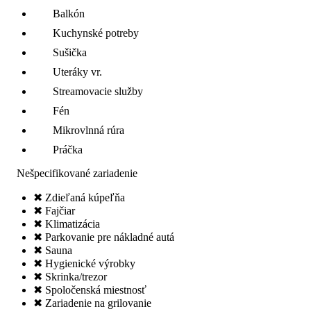
Balkón
Kuchynské potreby
Sušička
Uteráky vr.
Streamovacie služby
Fén
Mikrovlnná rúra
Práčka
Nešpecifikované zariadenie
✖ Zdieľaná kúpeľňa
✖ Fajčiar
✖ Klimatizácia
✖ Parkovanie pre nákladné autá
✖ Sauna
✖ Hygienické výrobky
✖ Skrinka/trezor
✖ Spoločenská miestnosť
✖ Zariadenie na grilovanie