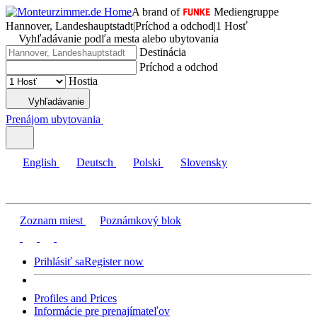
A brand of
Mediengruppe
Hannover, Landeshauptstadt
|
Príchod a odchod
|
1 Hosť
Vyhľadávanie podľa mesta alebo ubytovania
Destinácia
Príchod a odchod
Hostia
Vyhľadávanie
Prenájom ubytovania
English
Deutsch
Polski
Slovensky
Zoznam miest
Poznámkový blok
Prihlásiť sa
Register now
Profiles and Prices
Informácie pre prenajímateľov