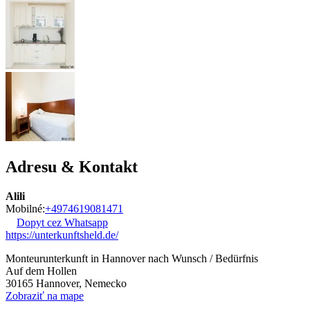
Adresu & Kontakt
Alili
Mobilné:
+4974619081471
Dopyt cez Whatsapp
https://unterkunftsheld.de/
Monteurunterkunft in Hannover nach Wunsch / Bedürfnis
Auf dem Hollen
30165
Hannover, Nemecko
Zobraziť na mape