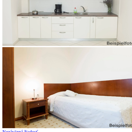
Nezáväzná žiadosť