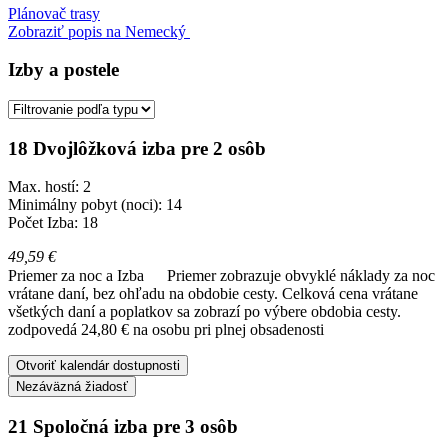
Plánovač trasy
Zobraziť popis na Nemecký
Izby a postele
18 Dvojlôžková izba pre 2 osôb
Max. hostí: 2
Minimálny pobyt (noci): 14
Počet Izba: 18
49,59 €
Priemer za noc a Izba
Priemer zobrazuje obvyklé náklady za noc
vrátane daní, bez ohľadu na obdobie cesty. Celková cena vrátane
všetkých daní a poplatkov sa zobrazí po výbere obdobia cesty.
zodpovedá 24,80 € na osobu pri plnej obsadenosti
Otvoriť kalendár dostupnosti
Nezáväzná žiadosť
21 Spoločná izba pre 3 osôb