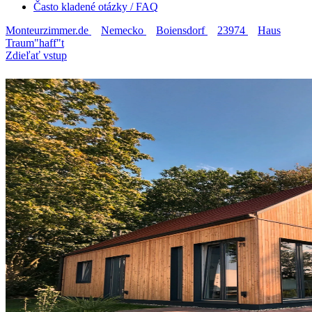
Často kladené otázky / FAQ
Monteurzimmer.de
Nemecko
Boiensdorf
23974
Haus
Traum"haff"t
Zdieľať vstup