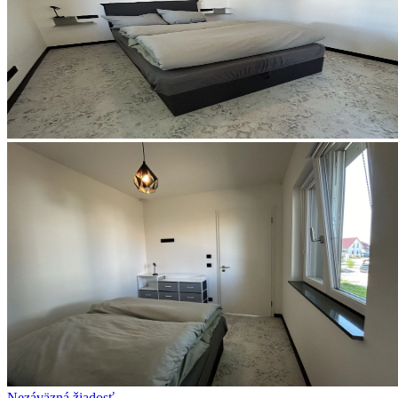
Nezáväzná žiadosť