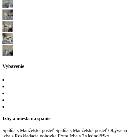
Vybavenie
Izby a miesta na spanie
Spálňa
s
Manželská posteľ
Spálňa
s
Manželská posteľ
Obývacia
izba
s
Rozkladacia pohovka
Extra Izba
s
2×Jednolôžko