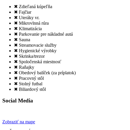
✖ Zdieľaná kúpeľňa
✖ Fajčiar
✖ Uteráky vr.
✖ Mikrovlnná rúra
✖ Klimatizácia
✖ Parkovanie pre nákladné autá
✖ Sauna
✖ Streamovacie služby
✖ Hygienické výrobky
✖ Skrinka/trezor
✖ Spoločenská miestnosť
✖ Raňajky
✖ Obedový balíček (za príplatok)
✖ Pracovný stôl
✖ Stolný futbal
✖ Biliardový stôl
Social Media
Zobraziť na mape