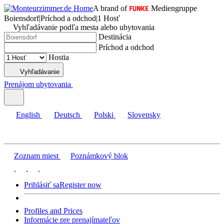
A brand of
Mediengruppe
Boiensdorf
|
Príchod a odchod
|
1 Hosť
Vyhľadávanie podľa mesta alebo ubytovania
Destinácia
Príchod a odchod
Hostia
Vyhľadávanie
Prenájom ubytovania
English
Deutsch
Polski
Slovensky
Zoznam miest
Poznámkový blok
Prihlásiť sa
Register now
Profiles and Prices
Informácie pre prenajímateľov