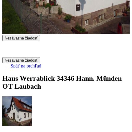
Nezáväzná žiadosť
Nezáväzná žiadosť
Späť na
prehľad
Haus Werrablick
34346 Hann. Münden
OT Laubach