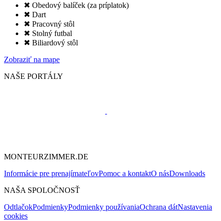
✖ Obedový balíček (za príplatok)
✖ Dart
✖ Pracovný stôl
✖ Stolný futbal
✖ Biliardový stôl
Zobraziť na mape
NAŠE PORTÁLY
MONTEURZIMMER.DE
Informácie pre prenajímateľov
Pomoc a kontakt
O nás
Downloads
NAŠA SPOLOČNOSŤ
Odtlačok
Podmienky
Podmienky používania
Ochrana dát
Nastavenia
cookies