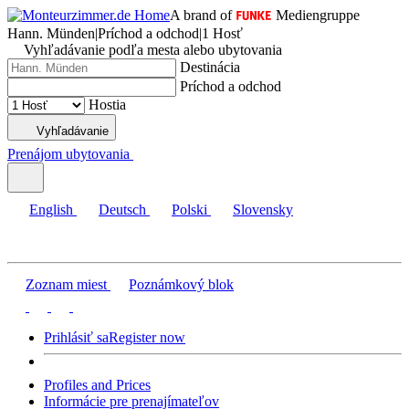
A brand of
Mediengruppe
Hann. Münden
|
Príchod a odchod
|
1 Hosť
Vyhľadávanie podľa mesta alebo ubytovania
Destinácia
Príchod a odchod
Hostia
Vyhľadávanie
Prenájom ubytovania
English
Deutsch
Polski
Slovensky
Zoznam miest
Poznámkový blok
Prihlásiť sa
Register now
Profiles and Prices
Informácie pre prenajímateľov