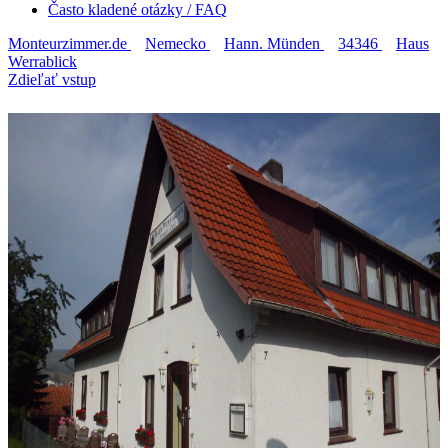
Často kladené otázky / FAQ
Monteurzimmer.de
Nemecko
Hann. Münden
34346
Haus
Werrablick
Zdieľať vstup