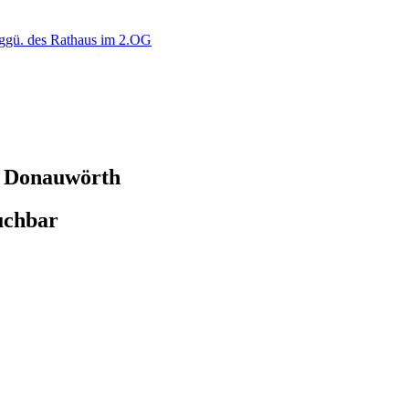
gü. des Rathaus im 2.OG
 Donauwörth
uchbar