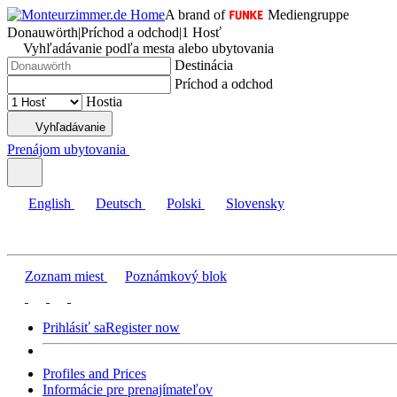
A brand of
Mediengruppe
Donauwörth
|
Príchod a odchod
|
1 Hosť
Vyhľadávanie podľa mesta alebo ubytovania
Destinácia
Príchod a odchod
Hostia
Vyhľadávanie
Prenájom ubytovania
English
Deutsch
Polski
Slovensky
Zoznam miest
Poznámkový blok
Prihlásiť sa
Register now
Profiles and Prices
Informácie pre prenajímateľov