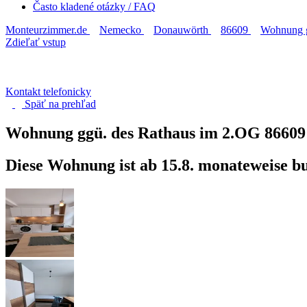
Často kladené otázky / FAQ
Monteurzimmer.de
Nemecko
Donauwörth
86609
Wohnung g
Zdieľať vstup
Kontakt telefonicky
Späť na
prehľad
Wohnung ggü. des Rathaus im 2.OG
86609
Diese Wohnung ist ab 15.8. monateweise b