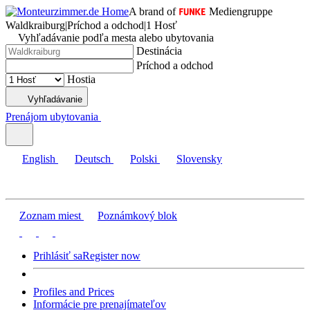
A brand of
Mediengruppe
Waldkraiburg
|
Príchod a odchod
|
1 Hosť
Vyhľadávanie podľa mesta alebo ubytovania
Destinácia
Príchod a odchod
Hostia
Vyhľadávanie
Prenájom ubytovania
English
Deutsch
Polski
Slovensky
Zoznam miest
Poznámkový blok
Prihlásiť sa
Register now
Profiles and Prices
Informácie pre prenajímateľov