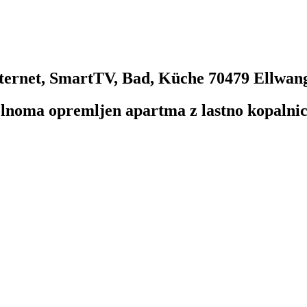
ternet, SmartTV, Bad, Küche
70479 Ellwan
polnoma opremljen apartma z lastno kopalni