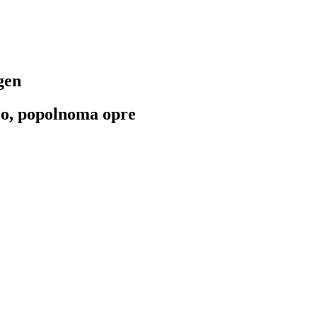
gen
co, popolnoma opre