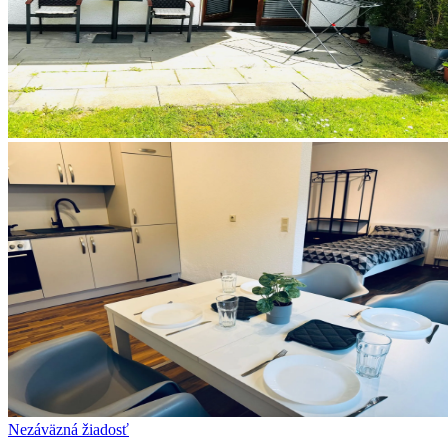
Nezáväzná žiadosť