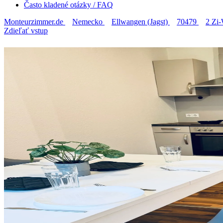
Často kladené otázky / FAQ
Monteurzimmer.de
Nemecko
Ellwangen (Jagst)
70479
2 Zi-
Zdieľať vstup