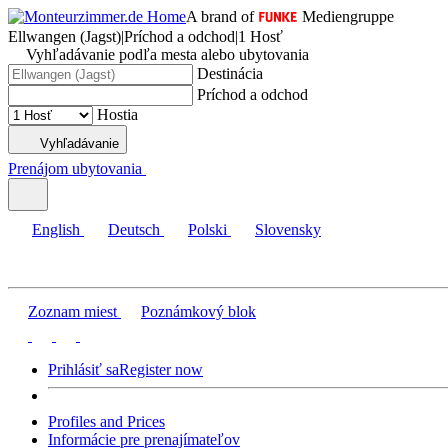
A brand of
Mediengruppe
Ellwangen (Jagst)
|
Príchod a odchod
|
1 Hosť
Vyhľadávanie podľa mesta alebo ubytovania
Destinácia
Príchod a odchod
Hostia
Vyhľadávanie
Prenájom ubytovania
English
Deutsch
Polski
Slovensky
Zoznam miest
Poznámkový blok
Prihlásiť sa
Register now
Profiles and Prices
Informácie pre prenajímateľov