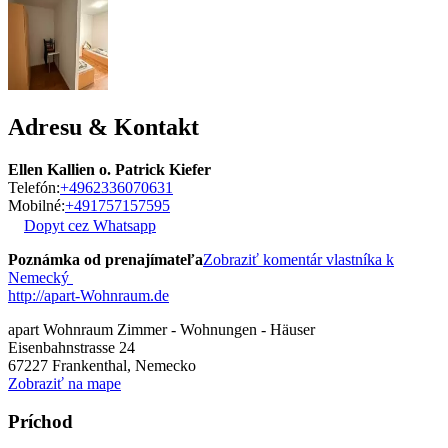
Adresu & Kontakt
Ellen Kallien o. Patrick Kiefer
Telefón:
+4962336070631
Mobilné:
+491757157595
Dopyt cez Whatsapp
Poznámka od prenajímateľa
Zobraziť komentár vlastníka k
Nemecký
http://apart-Wohnraum.de
apart Wohnraum Zimmer - Wohnungen - Häuser
Eisenbahnstrasse 24
67227
Frankenthal, Nemecko
Zobraziť na mape
Príchod