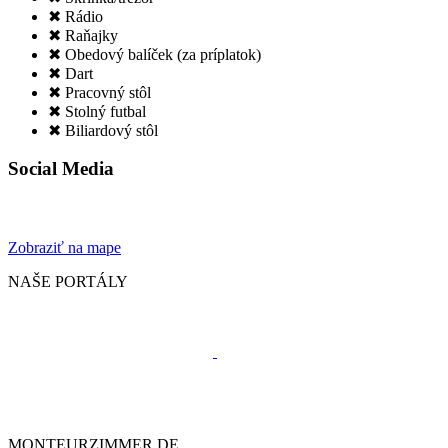
✖ Rádio
✖ Raňajky
✖ Obedový balíček (za príplatok)
✖ Dart
✖ Pracovný stôl
✖ Stolný futbal
✖ Biliardový stôl
Social Media
Zobraziť na mape
NAŠE PORTÁLY
MONTEURZIMMER.DE