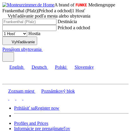
A brand of
Mediengruppe
Frankenthal (Pfalz)
|
Príchod a odchod
|
1 Hosť
Vyhľadávanie podľa mesta alebo ubytovania
Destinácia
Príchod a odchod
Hostia
Vyhľadávanie
Prenájom ubytovania
English
Deutsch
Polski
Slovensky
Zoznam miest
Poznámkový blok
Prihlásiť sa
Register now
Profiles and Prices
Informácie pre prenajímateľov