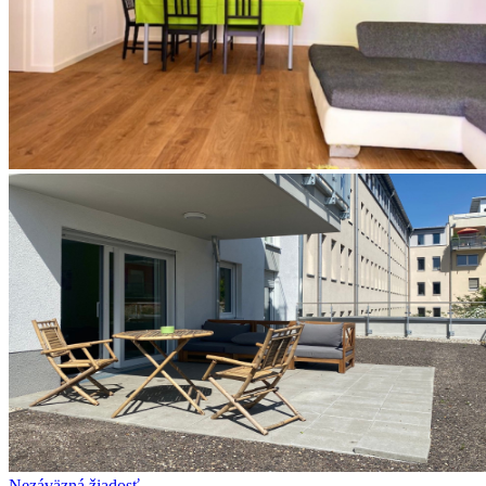
Nezáväzná žiadosť