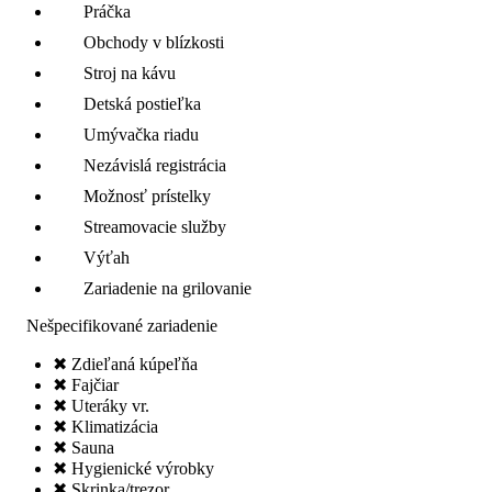
Práčka
Obchody v blízkosti
Stroj na kávu
Detská postieľka
Umývačka riadu
Nezávislá registrácia
Možnosť prístelky
Streamovacie služby
Výťah
Zariadenie na grilovanie
Nešpecifikované zariadenie
✖ Zdieľaná kúpeľňa
✖ Fajčiar
✖ Uteráky vr.
✖ Klimatizácia
✖ Sauna
✖ Hygienické výrobky
✖ Skrinka/trezor