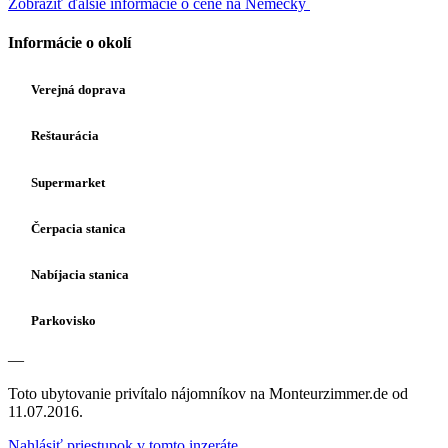
Zobraziť ďalšie informácie o cene na Nemecký
Informácie o okolí
Verejná doprava
Reštaurácia
Supermarket
Čerpacia stanica
Nabíjacia stanica
Parkovisko
—
Toto ubytovanie privítalo nájomníkov na Monteurzimmer.de od
11.07.2016.
Nahlásiť priestupok v tomto inzeráte