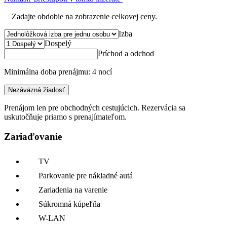
Zadajte obdobie na zobrazenie celkovej ceny.
Izba
Dospelý
Príchod a odchod
Minimálna doba prenájmu: 4 nocí
Nezáväzná žiadosť
Prenájom len pre obchodných cestujúcich. Rezervácia sa
uskutočňuje priamo s prenajímateľom.
Zariaďovanie
TV
Parkovanie pre nákladné autá
Zariadenia na varenie
Súkromná kúpeľňa
W-LAN